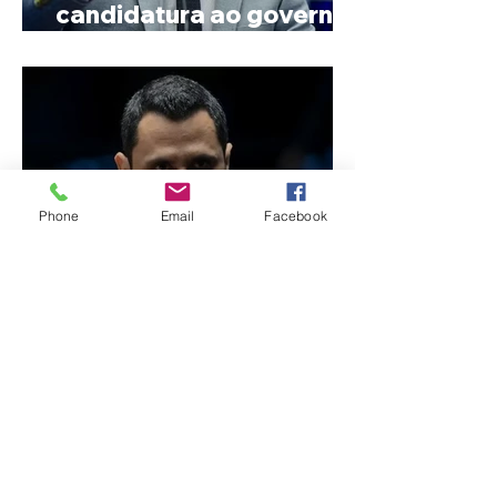
candidatura ao governo
de Minas
Phone
Email
Facebook
Reviravolta na política
mineira: Cleitinho desiste
de disputar o Governo de
Minas e permanecerá no
Senado