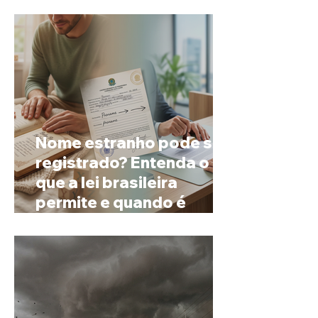
espera
Nome estranho pode ser
registrado? Entenda o
que a lei brasileira
permite e quando é
possível mudar o
prenome