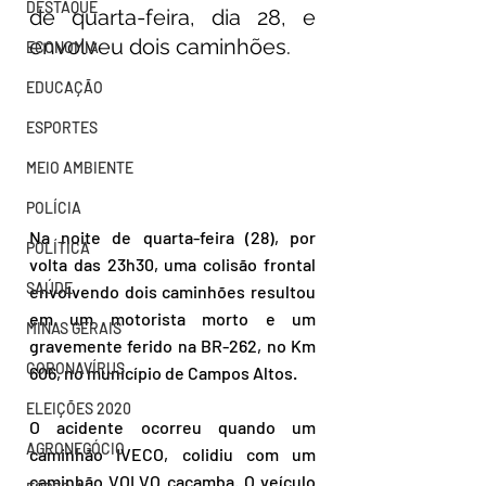
DESTAQUE
de quarta-feira, dia 28, e 
envolveu dois caminhões.
ECONOMIA
EDUCAÇÃO
ESPORTES
MEIO AMBIENTE
POLÍCIA
Na noite de quarta-feira (28), por 
POLÍTICA
volta das 23h30, uma colisão frontal 
SAÚDE
envolvendo dois caminhões resultou 
em um motorista morto e um 
MINAS GERAIS
gravemente ferido na BR-262, no Km 
CORONAVÍRUS
606, no município de Campos Altos.
ELEIÇÕES 2020
O acidente ocorreu quando um 
AGRONEGÓCIO
caminhão IVECO, colidiu com um 
caminhão VOLVO caçamba. O veículo 