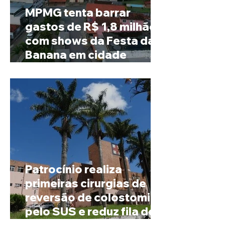
MPMG tenta barrar
gastos de R$ 1,8 milhão
com shows da Festa da
Banana em cidade
mineira de pouco mais de
4 mil habitantes
Patrocínio realiza
primeiras cirurgias de
reversão de colostomia
pelo SUS e reduz fila de