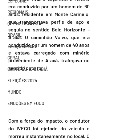
ESPECIAL
era conduzido por um homem de 60 
REGIONAIS
anos, residente em Monte Carmelo, 
que transportava perfis de aço e 
QUE NOTÍCIA BOA!
seguia no sentido Belo Horizonte – 
BRASIL
Araxá. O caminhão Volvo, que era 
conduzido por um homem de 40 anos 
ELEIÇÕES 2022
e estava carregado com minério 
GERAL
proveniente de Araxá, trafegava no 
sentido oposto.
CENTENÁRIO DE IBIÁ
ELEIÇÕES 2024
MUNDO
EMOÇÕES EM FOCO
Com a força do impacto, o condutor 
do IVECO foi ejetado do veículo e 
morreu instantaneamente no local. O 