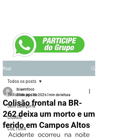
Post
Todos os posts
ibiaemfoco
Todos os posts
29 de ago. de 2024
1 min de leitura
Colisão frontal na BR-
Sem categoria
262 deixa um morto e um
CIDADE
ferido em Campos Altos
CULTURA
Acidente ocorreu na noite 