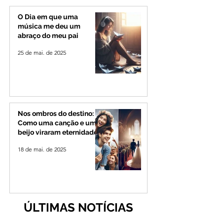
espera
O Dia em que uma
música me deu um
abraço do meu pai
25 de mai. de 2025
Nos ombros do destino:
Como uma canção e um
beijo viraram eternidade
18 de mai. de 2025
ÚLTIMAS NOTÍCIAS