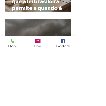
que a lei brasileira
permite e quando é
possível mudar o
prenome
Phone
Email
Facebook
Ciclone bomba no Sul
deve provocar rajadas
de vento e calor extremo
no Triângulo e Alto
Paranaíba