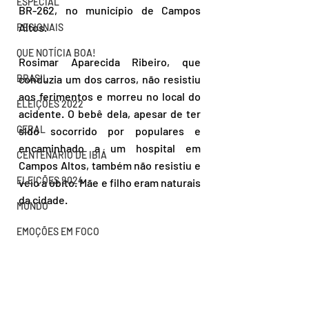
ESPECIAL
BR-262, no município de Campos 
Altos.
REGIONAIS
QUE NOTÍCIA BOA!
Rosimar Aparecida Ribeiro, que 
conduzia um dos carros, não resistiu 
BRASIL
aos ferimentos e morreu no local do 
ELEIÇÕES 2022
acidente. O bebê dela, apesar de ter 
GERAL
sido socorrido por populares e 
encaminhado a um hospital em 
CENTENÁRIO DE IBIÁ
Campos Altos, também não resistiu e 
ELEIÇÕES 2024
veio a óbito. Mãe e filho eram naturais 
da cidade.
MUNDO
EMOÇÕES EM FOCO