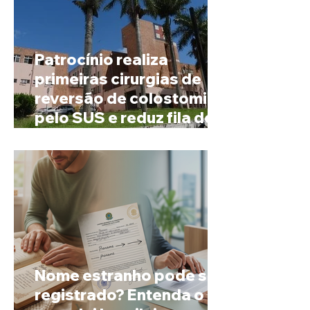
Patrocínio realiza
primeiras cirurgias de
reversão de colostomia
pelo SUS e reduz fila de
espera
Nome estranho pode ser
registrado? Entenda o