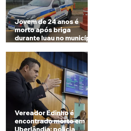
Jovem de 24 anos é
morto após briga
durante luau no município
de Rio Paranaíba
Vereador Edinho é
encontrado morto em
Uberlândia; polícia