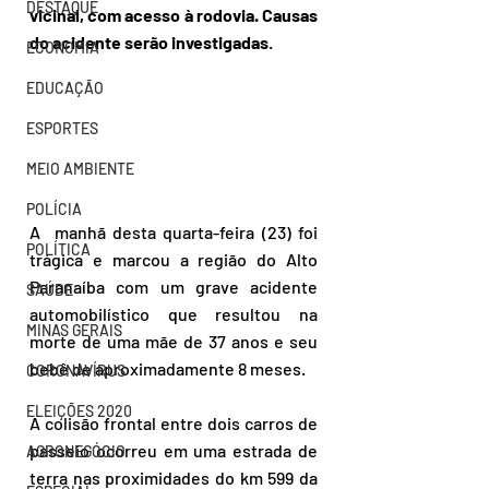
DESTAQUE
vicinal, com acesso à rodovia. Causas 
do acidente serão investigadas
.
ECONOMIA
EDUCAÇÃO
ESPORTES
MEIO AMBIENTE
POLÍCIA
A  manhã desta quarta-feira (23) foi 
POLÍTICA
trágica e marcou a região do Alto 
Paranaíba com um grave acidente 
SAÚDE
automobilístico que resultou na 
MINAS GERAIS
morte de uma mãe de 37 anos e seu 
bebê de aproximadamente 8 meses. 
CORONAVÍRUS
ELEIÇÕES 2020
A colisão frontal entre dois carros de 
passeio ocorreu em uma estrada de 
AGRONEGÓCIO
terra nas proximidades do km 599 da 