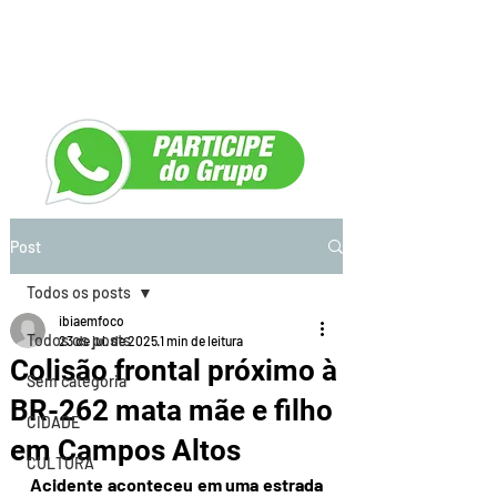
Post
Todos os posts
ibiaemfoco
Todos os posts
23 de jul. de 2025
1 min de leitura
Colisão frontal próximo à
Sem categoria
BR-262 mata mãe e filho
CIDADE
em Campos Altos
CULTURA
Acidente aconteceu em uma estrada 