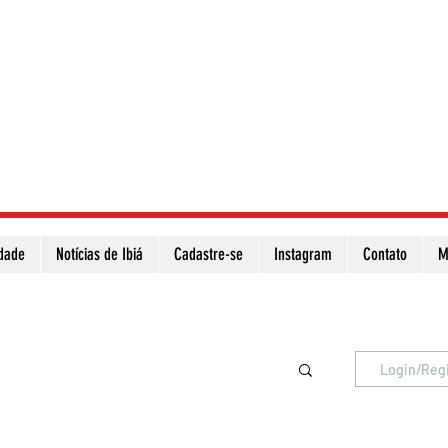
idade
Notícias de Ibiá
Cadastre-se
Instagram
Contato
M
Atualize a página para ver as novas notícias
Login/Reg