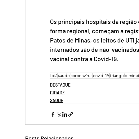
Os principais hospitais da região
forma regional, começam a regis
Patos de Minas, os leitos de UTI
internados são de não-vacinados
vacinal contra a Covid-19.
Ibiá
saude
coronavírus
covid-19
triangulo mine
DESTAQUE
CIDADE
SAÚDE
Posts Relacionados