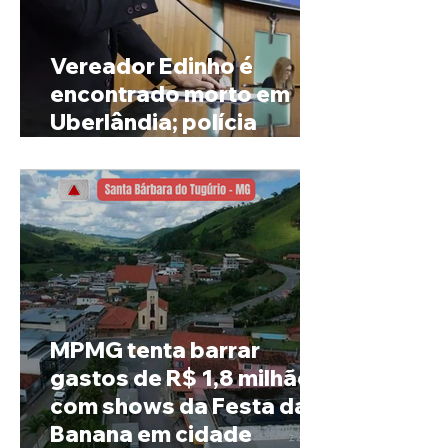
Vereador Edinho é
encontrado morto em
Uberlândia; polícia
investiga o caso
MPMG tenta barrar
gastos de R$ 1,8 milhão
com shows da Festa da
Banana em cidade