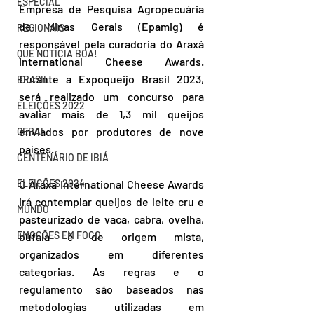
ESPECIAL
Empresa de Pesquisa Agropecuária 
de Minas Gerais (Epamig) é 
REGIONAIS
responsável pela curadoria do Araxá 
QUE NOTÍCIA BOA!
International Cheese Awards. 
Durante a Expoqueijo Brasil 2023, 
BRASIL
será realizado um concurso para 
ELEIÇÕES 2022
avaliar mais de 1,3 mil queijos 
enviados por produtores de nove 
GERAL
países.
CENTENÁRIO DE IBIÁ
ELEIÇÕES 2024
O Araxá International Cheese Awards 
irá contemplar queijos de leite cru e 
MUNDO
pasteurizado de vaca, cabra, ovelha, 
EMOÇÕES EM FOCO
búfala e de origem mista, 
organizados em diferentes 
categorias. As regras e o 
regulamento são baseados nas 
metodologias utilizadas em 