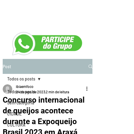
Post
Todos os posts
ibiaemfoco
Todos os posts
24 de ago. de 2023
2 min de leitura
Concurso internacional
Sem categoria
de queijos acontece
CIDADE
durante a Expoqueijo
CULTURA
Brasil 2023 em Araxá