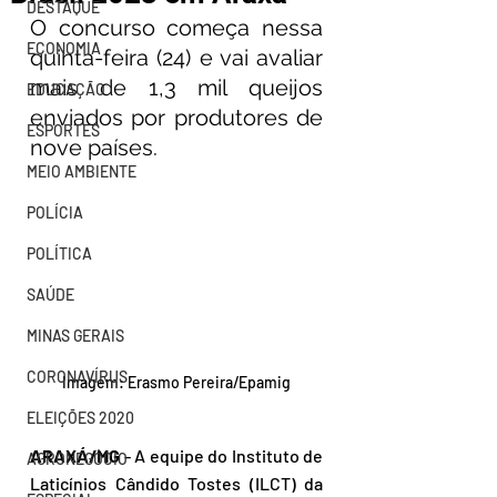
DESTAQUE
O concurso começa nessa 
ECONOMIA
quinta-feira (24) e vai avaliar 
mais de 1,3 mil queijos 
EDUCAÇÃO
enviados por produtores de 
ESPORTES
nove países.
MEIO AMBIENTE
POLÍCIA
POLÍTICA
SAÚDE
MINAS GERAIS
CORONAVÍRUS
Imagem: Erasmo Pereira/Epamig
ELEIÇÕES 2020
ARAXÁ/MG
 - A equipe do Instituto de 
AGRONEGÓCIO
Laticínios Cândido Tostes (ILCT) da 