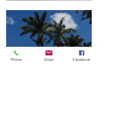
mineira de pouco mais de
4 mil habitantes
Phone
Email
Facebook
Patrocínio realiza
primeiras cirurgias de
reversão de colostomia
pelo SUS e reduz fila de
espera