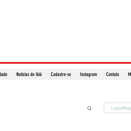
idade
Notícias de Ibiá
Cadastre-se
Instagram
Contato
M
Atualize a página para ver as novas notícias
Login/Reg