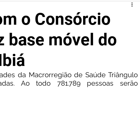
om o Consórcio
az base móvel do
Ibiá
dades da Macrorregião de Saúde Triângulo 
adas. Ao todo 781.789 pessoas serão 