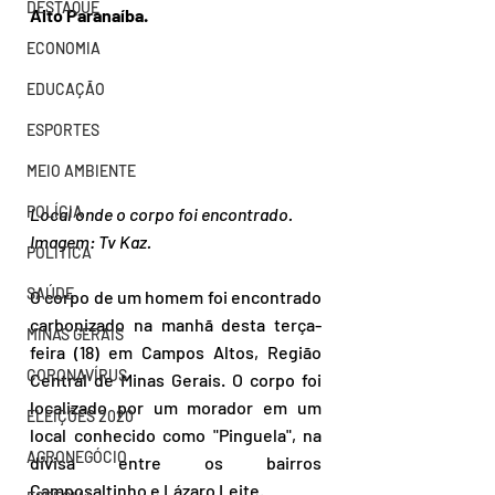
DESTAQUE
Alto Paranaíba.
ECONOMIA
EDUCAÇÃO
ESPORTES
MEIO AMBIENTE
POLÍCIA
Local onde o corpo foi encontrado. 
Imagem: Tv Kaz.
POLÍTICA
SAÚDE
O corpo de um homem foi encontrado 
carbonizado na manhã desta terça-
MINAS GERAIS
feira (18) em Campos Altos, Região 
CORONAVÍRUS
Central de Minas Gerais. O corpo foi 
localizado por um morador em um 
ELEIÇÕES 2020
local conhecido como "Pinguela", na 
AGRONEGÓCIO
divisa entre os bairros 
Camposaltinho e Lázaro Leite.  