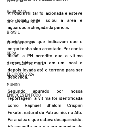
ESPECIAL
REGIONAIS
A Polícia Militar foi acionada e esteve 
no local onde isolou a área e 
QUE NOTÍCIA BOA!
aguardou a chegada da perícia. 
BRASIL
Havia marcas que indicavam que o 
ELEIÇÕES 2022
corpo tenha sido arrastado. Por conta 
GERAL
disso, a PM acredita que a vítima 
tenha sido morta em um local e 
CENTENÁRIO DE IBIÁ
depois levada até o terreno para ser 
ELEIÇÕES 2024
desovada. 
MUNDO
Segundo apurado por nossa 
EMOÇÕES EM FOCO
reportagem, a vítima foi identificada 
como Raphael Shalom Crispim 
Fekete, natural de Patrocínio, no Alto 
Paranaíba e que estava desaparecido. 
Há suspeita que ele era morador de 