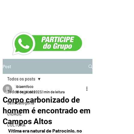
Post
Todos os posts
ibiaemfoco
Todos os posts
18 de jul. de 2023
1 min de leitura
Corpo carbonizado de
Sem categoria
homem é encontrado em
CIDADE
Campos Altos
CULTURA
Vítima era natural de Patrocínio, no 