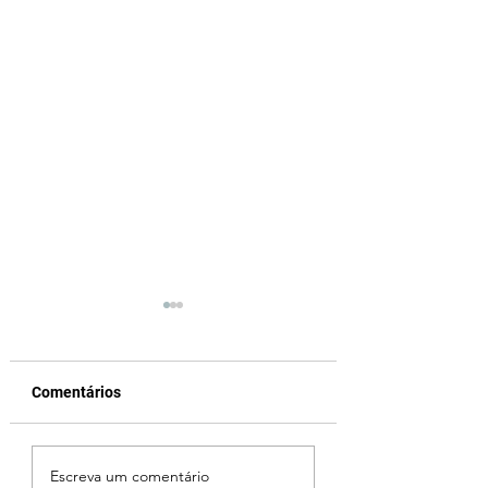
Comentários
Criança de 2 anos
Uberlândia em lut
Escreva um comentário