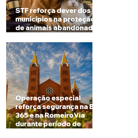
STF reforça dever dos
municípios na proteção
de animais abandonados
e vítimas de maus-tratos
Operação especial
reforça segurança na BR-
365 e na RomeiroVia
durante período de
peregrinação para