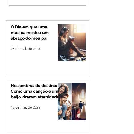
morre em capotamento
morre, aos 80 ano
na Zona Rural de Ibiá
Odelmo Leão, ex-
prefeito e líder po
que marcou o Tri
Mineiro
O Dia em que uma
música me deu um
abraço do meu pai
25 de mai. de 2025
Nos ombros do destino:
Como uma canção e um
beijo viraram eternidade
18 de mai. de 2025