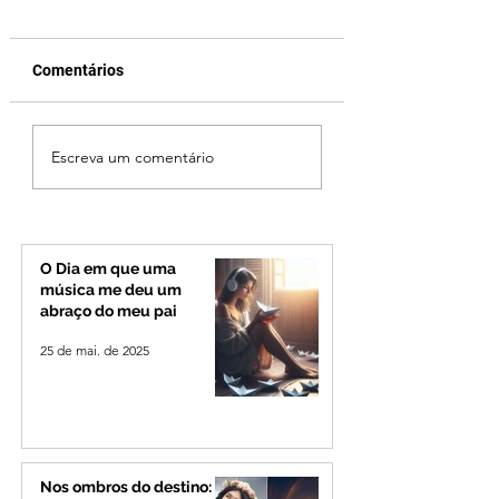
Comentários
Jovem de 24 anos é
Vereador Edinho 
Escreva um comentário
morto após briga
encontrado mort
durante luau no
Uberlândia; políci
município de Rio
investiga o caso
Paranaíba
O Dia em que uma
música me deu um
abraço do meu pai
25 de mai. de 2025
Nos ombros do destino: