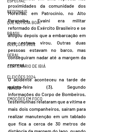
ESPECIAL
proximidades da comunidade dos 
REGIONAIS
Moreiras, em Patrocínio, no Alto 
Paranaíba. Evaini era militar 
QUE NOTÍCIA BOA!
reformado do Exército Brasileiro e se 
BRASIL
afogou depois que a embarcação em 
que estava virou. Outras duas 
ELEIÇÕES 2022
pessoas estavam no barco, mas 
GERAL
conseguiram nadar até a margem da 
represa.
CENTENÁRIO DE IBIÁ
ELEIÇÕES 2024
O acidente aconteceu na tarde de 
quinta-feira (3). Segundo 
MUNDO
informações do Corpo de Bombeiros, 
EMOÇÕES EM FOCO
testemunhas relataram que a vítima e 
mais dois companheiros, saíram para 
realizar manutenção em um tablado 
que fica a cerca de 30 metros de 
distância da margem do lago, quando 