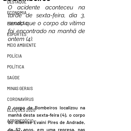
DESTAQUE
O acidente aconteceu na 
ECONOMIA
tarde de sexta-feira, dia 3, 
sendo que o corpo da vítima 
EDUCAÇÃO
foi encontrado na manhã de 
ESPORTES
ontem (4).
MEIO AMBIENTE
POLÍCIA
POLÍTICA
SAÚDE
MINAS GERAIS
CORONAVÍRUS
O corpo de Bombeiros localizou na 
ELEIÇÕES 2020
manhã desta sexta-feira (4), o corpo 
AGRONEGÓCIO
do ibiaense Evaini Pires de Andrade, 
de 52 anos, em uma represa, nas 