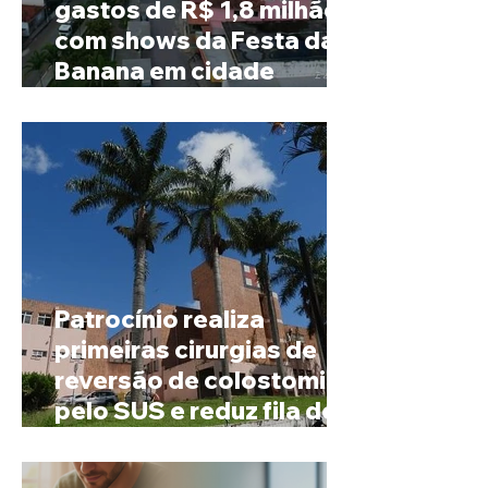
gastos de R$ 1,8 milhão
com shows da Festa da
Banana em cidade
mineira de pouco mais de
4 mil habitantes
Patrocínio realiza
primeiras cirurgias de
reversão de colostomia
pelo SUS e reduz fila de
espera