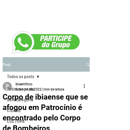
Post
Todos os posts
ibiaemfoco
Todos os posts
5 de nov. de 2022
1 min de leitura
Corpo de ibiaense que se
Sem categoria
afogou em Patrocínio é
CIDADE
encontrado pelo Corpo
CULTURA
de Bombeiros