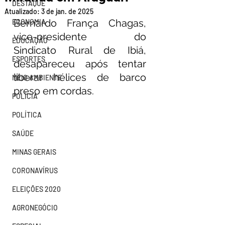
DESTAQUE
Atualizado:
3 de jan. de 2025
Bernardo França Chagas, 
ECONOMIA
vice-presidente do 
EDUCAÇÃO
Sindicato Rural de Ibiá, 
ESPORTES
desapareceu após tentar 
liberar hélices de barco 
MEIO AMBIENTE
preso em cordas.
POLÍCIA
POLÍTICA
SAÚDE
MINAS GERAIS
CORONAVÍRUS
ELEIÇÕES 2020
AGRONEGÓCIO