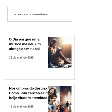
Criança de 2 anos
Uberlândia em lut
Escreva um comentário
morre em capotamento
morre, aos 80 ano
na Zona Rural de Ibiá
Odelmo Leão, ex-
prefeito e líder po
que marcou o Tri
Mineiro
O Dia em que uma
música me deu um
abraço do meu pai
25 de mai. de 2025
Nos ombros do destino:
Como uma canção e um
beijo viraram eternidade
18 de mai. de 2025