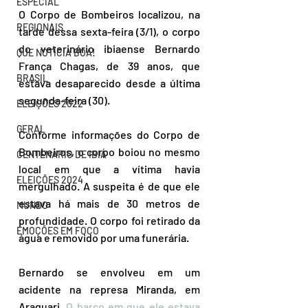
ESPECIAL
O Corpo de Bombeiros localizou, na 
REGIONAIS
tarde dessa sexta-feira (3/1), o corpo 
do veterinário ibiaense Bernardo 
QUE NOTÍCIA BOA!
França Chagas, de 39 anos, que 
BRASIL
estava desaparecido desde a última 
segunda-feira (30). 
ELEIÇÕES 2022
GERAL
Conforme informações do Corpo de 
Bombeiros, o corpo boiou no mesmo 
CENTENÁRIO DE IBIÁ
local em que a vítima havia 
ELEIÇÕES 2024
mergulhado. A suspeita é de que ele 
estava há mais de 30 metros de 
MUNDO
profundidade. O corpo foi retirado da 
EMOÇÕES EM FOCO
água e removido por uma funerária.
Bernardo se envolveu em um 
acidente na represa Miranda, em 
Araguari. 
O barco em que ele estava 