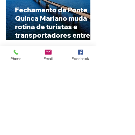
Fechamento da Ponte
Quinca Mariano muda
rotina de turistas e
transportadores entre
Minas e Goiás
Phone
Email
Facebook
Criança de 2 anos morre
em capotamento na Zona