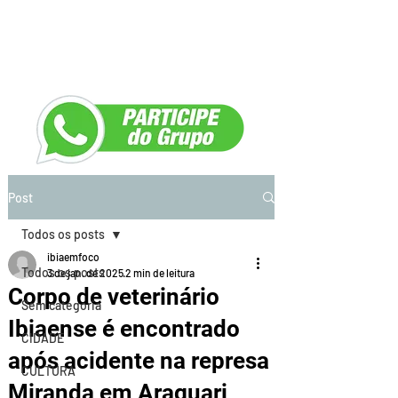
Post
Todos os posts
ibiaemfoco
Todos os posts
3 de jan. de 2025
2 min de leitura
Corpo de veterinário
Sem categoria
Ibiaense é encontrado
CIDADE
após acidente na represa
CULTURA
Miranda em Araguari