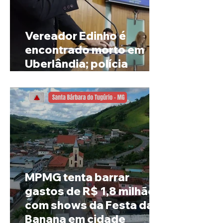
Vereador Edinho é
encontrado morto em
Uberlândia; polícia
investiga o caso
MPMG tenta barrar
gastos de R$ 1,8 milhão
com shows da Festa da
Banana em cidade