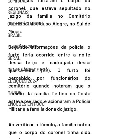
Criminosos furtaram o corpo do 
ESPECIAL
coronel, que estava sepultado no 
REGIONAIS
jazigo da família no Cemitério 
Municipal de Pouso Alegre, no Sul de 
QUE NOTÍCIA BOA!
Minas.
BRASIL
Segundo informações da polícia, o 
ELEIÇÕES 2022
furto teria ocorrido entre a noite 
GERAL
dessa terça e madrugada dessa 
quarta-feira (22). O furto foi 
CENTENÁRIO DE IBIÁ
percebido por funcionários do 
ELEIÇÕES 2024
cemitério quando notaram que o 
MUNDO
túmulo da família Delfino da Costa 
estava revirado e acionaram a Polícia 
EMOÇÕES EM FOCO
Militar e a família dona do jazigo.
Ao verificar o túmulo, a família notou 
que o corpo do coronel tinha sido 