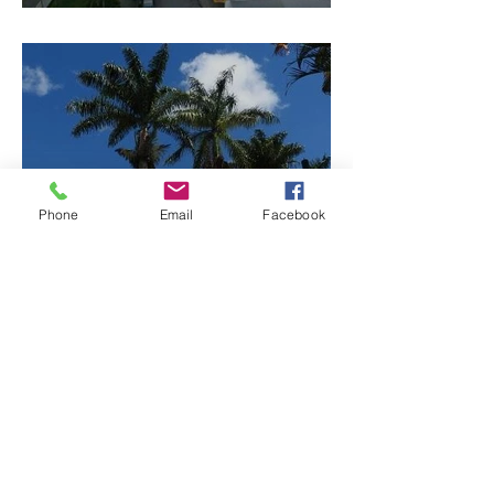
mineira de pouco mais de
4 mil habitantes
Phone
Email
Facebook
Patrocínio realiza
primeiras cirurgias de
reversão de colostomia
pelo SUS e reduz fila de
espera