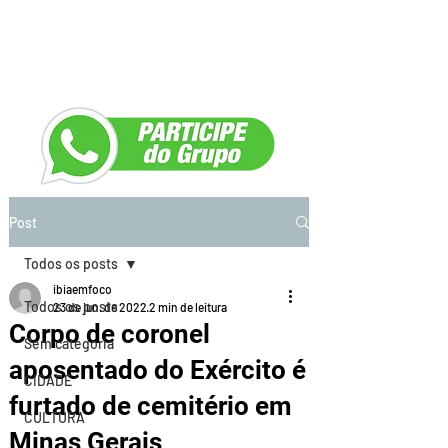
Post
Todos os posts
ibiaemfoco
Todos os posts
23 de jun. de 2022
2 min de leitura
Corpo de coronel
Sem categoria
aposentado do Exército é
CIDADE
furtado de cemitério em
CULTURA
Minas Gerais