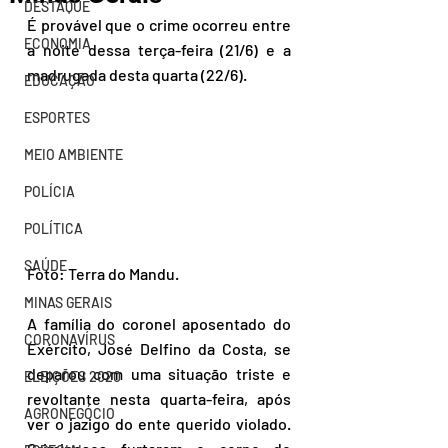
DESTAQUE
É provável que o crime ocorreu entre 
ECONOMIA
a noite dessa terça-feira (21/6) e a 
madrugada desta quarta (22/6).
EDUCAÇÃO
ESPORTES
MEIO AMBIENTE
POLÍCIA
POLÍTICA
SAÚDE
Foto: Terra do Mandu.
MINAS GERAIS
A família do coronel aposentado do 
CORONAVÍRUS
Exército, José Delfino da Costa, se 
deparou com uma situação triste e 
ELEIÇÕES 2020
revoltante nesta quarta-feira, após 
AGRONEGÓCIO
ver o jazigo do ente querido violado. 