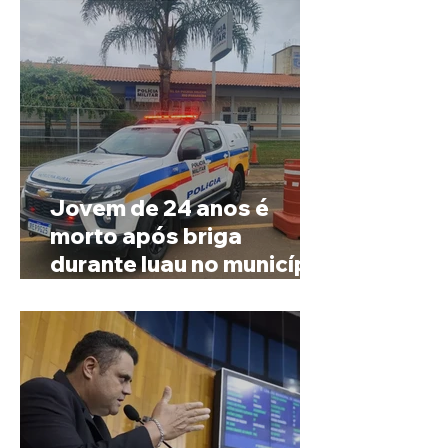
Jovem de 24 anos é
morto após briga
durante luau no município
de Rio Paranaíba