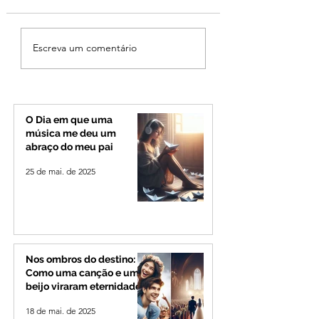
Jovem de 24 anos é
Vereador Edinho 
Escreva um comentário
morto após briga
encontrado mort
durante luau no
Uberlândia; políci
município de Rio
investiga o caso
Paranaíba
O Dia em que uma
música me deu um
abraço do meu pai
25 de mai. de 2025
Nos ombros do destino:
Como uma canção e um
beijo viraram eternidade
18 de mai. de 2025