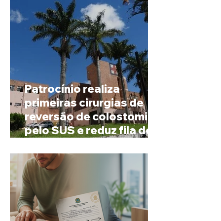
4 mil habitantes
Patrocínio realiza
primeiras cirurgias de
reversão de colostomia
pelo SUS e reduz fila de
espera