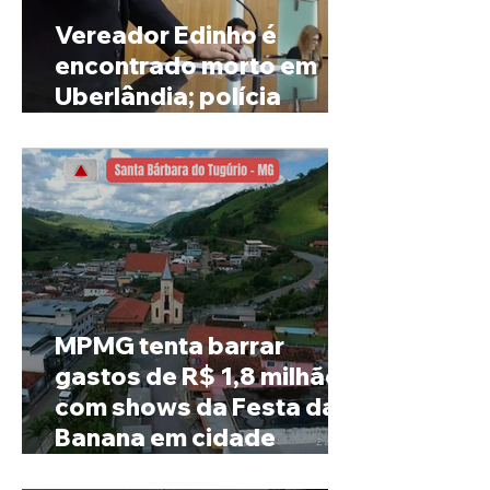
Vereador Edinho é
encontrado morto em
Uberlândia; polícia
investiga o caso
MPMG tenta barrar
gastos de R$ 1,8 milhão
com shows da Festa da
Banana em cidade
mineira de pouco mais de