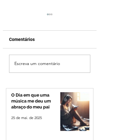
Comentários
Patrocínio realiza
Criança de 2 anos
Escreva um comentário
primeiras cirurgias de
morre em capota
reversão de colostomia
na Zona Rural de 
pelo SUS e reduz fila de
espera
O Dia em que uma
música me deu um
abraço do meu pai
25 de mai. de 2025