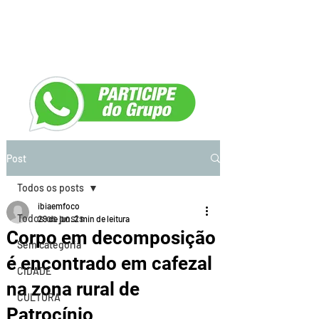
Post
Todos os posts
ibiaemfoco
Todos os posts
29 de jun.
2 min de leitura
Corpo em decomposição
Sem categoria
é encontrado em cafezal
CIDADE
na zona rural de
CULTURA
Patrocínio