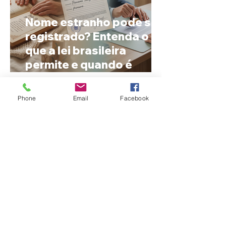
Nome estranho pode ser
registrado? Entenda o
que a lei brasileira
permite e quando é
possível mudar o
prenome
Phone
Email
Facebook
Ciclone bomba no Sul
deve provocar rajadas
de vento e calor extremo
no Triângulo e Alto