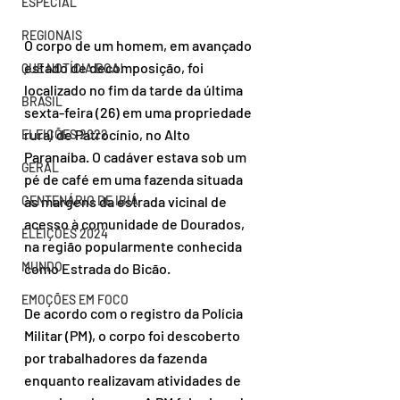
ESPECIAL
REGIONAIS
O corpo de um homem, em avançado 
estado de decomposição, foi 
QUE NOTÍCIA BOA!
localizado no fim da tarde da última 
BRASIL
sexta-feira (26) em uma propriedade 
rural de Patrocínio, no Alto 
ELEIÇÕES 2022
Paranaíba. O cadáver estava sob um 
GERAL
pé de café em uma fazenda situada 
às margens da estrada vicinal de 
CENTENÁRIO DE IBIÁ
acesso à comunidade de Dourados, 
ELEIÇÕES 2024
na região popularmente conhecida 
MUNDO
como Estrada do Bicão.
EMOÇÕES EM FOCO
De acordo com o registro da Polícia 
Militar (PM), o corpo foi descoberto 
por trabalhadores da fazenda 
enquanto realizavam atividades de 