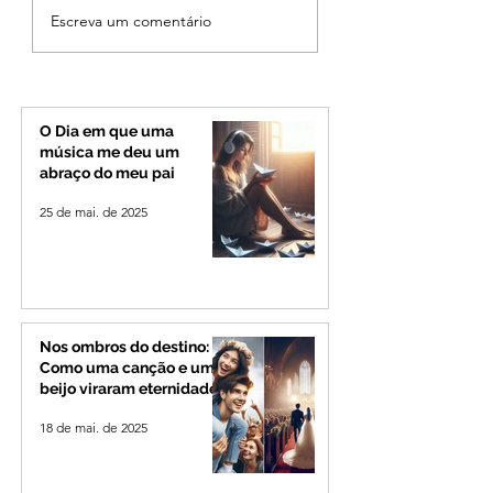
Criança de 2 anos
Operação especia
Escreva um comentário
morre em capotamento
reforça seguranç
na Zona Rural de Ibiá
BR-365 e na
RomeiroVia duran
período de
peregrinação par
O Dia em que uma
Romaria
música me deu um
abraço do meu pai
25 de mai. de 2025
Nos ombros do destino:
Como uma canção e um
beijo viraram eternidade
18 de mai. de 2025