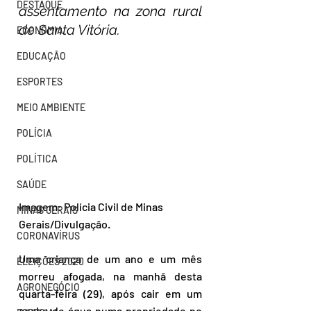
DESTAQUE
assentamento na zona rural 
de Santa Vitória.
ECONOMIA
EDUCAÇÃO
ESPORTES
MEIO AMBIENTE
POLÍCIA
POLÍTICA
SAÚDE
Imagem: Polícia Civil de Minas 
MINAS GERAIS
Gerais/Divulgação.
CORONAVÍRUS
Uma criança de um ano e um mês 
ELEIÇÕES 2020
morreu afogada, na manhã desta 
AGRONEGÓCIO
quarta-feira (29), após cair em um 
cocho de água numa propriedade no 