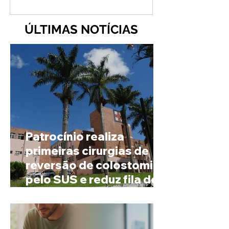
ÚLTIMAS NOTÍCIAS
Patrocínio realiza
primeiras cirurgias de
reversão de colostomia
pelo SUS e reduz fila de
espera