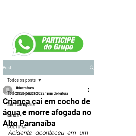
Post
Todos os posts
ibiaemfoco
Todos os posts
29 de set. de 2022
1 min de leitura
Criança cai em cocho de
Sem categoria
água e morre afogada no
CIDADE
Alto Paranaíba
CULTURA
Acidente aconteceu em um 