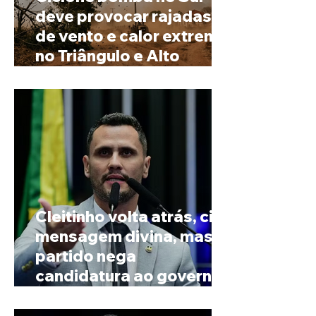
deve provocar rajadas
de vento e calor extremo
no Triângulo e Alto
Paranaíba
Cleitinho volta atrás, cita
mensagem divina, mas
partido nega
candidatura ao governo
de Minas