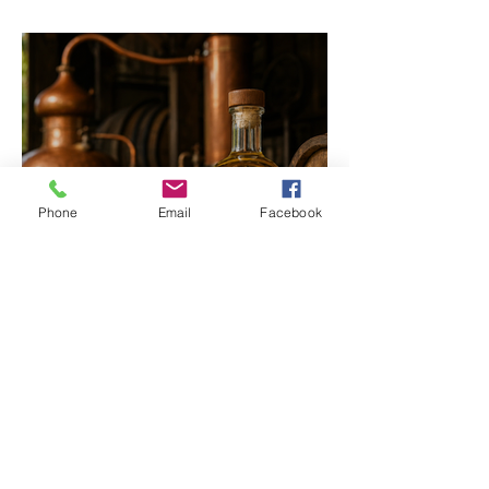
Rural de Ibiá
Phone
Email
Facebook
Minas Gerais amplia
liderança na produção
de cachaça e concentra
mais de um terço dos
alambiques do Brasil