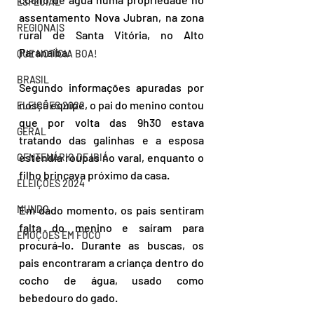
ESPECIAL
assentamento Nova Jubran, na zona 
REGIONAIS
rural de Santa Vitória, no Alto 
Paranaíba.
QUE NOTÍCIA BOA!
BRASIL
Segundo informações apuradas por 
nossa equipe, o pai do menino contou 
ELEIÇÕES 2022
que por volta das 9h30 estava 
GERAL
tratando das galinhas e a esposa 
estendia roupas no varal, enquanto o 
CENTENÁRIO DE IBIÁ
filho brincava próximo da casa.
ELEIÇÕES 2024
MUNDO
Em dado momento, os pais sentiram 
falta do menino e saíram para 
EMOÇÕES EM FOCO
procurá-lo. Durante as buscas, os 
pais encontraram a criança dentro do 
cocho de água, usado como 
bebedouro do gado.