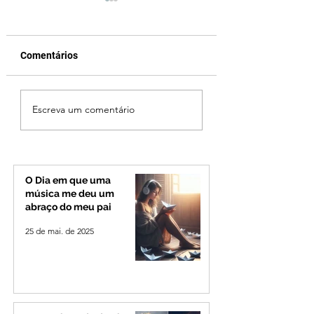
Comentários
Ciclone bomba no Sul
Cleitinho volta atr
Escreva um comentário
deve provocar rajadas
cita mensagem di
de vento e calor
mas partido nega
extremo no Triângulo e
candidatura ao g
Alto Paranaíba
de Minas
O Dia em que uma
música me deu um
abraço do meu pai
25 de mai. de 2025