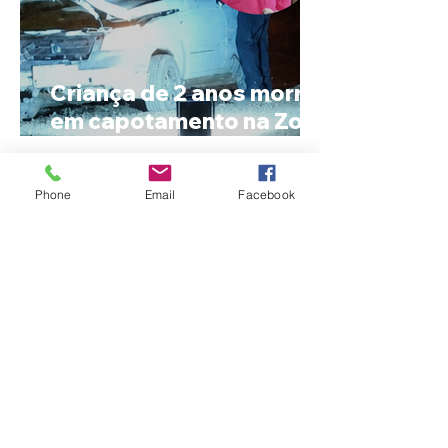
Criança de 2 anos morre
em capotamento na Zona
Rural de Ibiá
Phone
Email
Facebook
Minas Gerais amplia
liderança na produção
de cachaça e concentra
mais de um terço dos