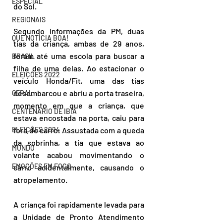
ESPECIAL
do Sol.
REGIONAIS
Segundo informações da PM, 
duas 
QUE NOTÍCIA BOA!
tias da criança, ambas de 29 anos, 
foram até uma escola para buscar a 
BRASIL
filha de uma delas. 
Ao estacionar o 
ELEIÇÕES 2022
veículo Honda/Fit, uma das tias 
desembarcou e abriu a porta traseira, 
GERAL
momento em que a criança, que 
CENTENÁRIO DE IBIÁ
estava encostada na porta, caiu para 
fora do carro. Assustada com a queda 
ELEIÇÕES 2024
da sobrinha, a tia que estava ao 
MUNDO
volante acabou movimentando o 
EMOÇÕES EM FOCO
carro acidentalmente, causando o 
atropelamento. 
A criança foi rapidamente levada para 
a Unidade de Pronto Atendimento 