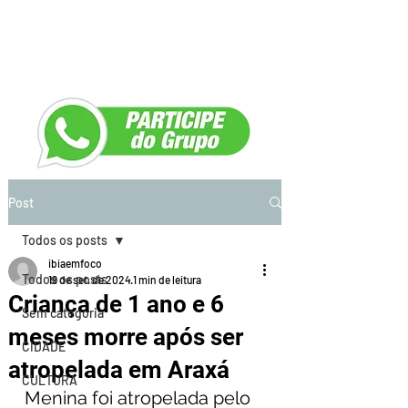
Post
Todos os posts
ibiaemfoco
Todos os posts
19 de set. de 2024
1 min de leitura
Criança de 1 ano e 6
Sem categoria
meses morre após ser
CIDADE
atropelada em Araxá
CULTURA
Menina foi atropelada pelo 