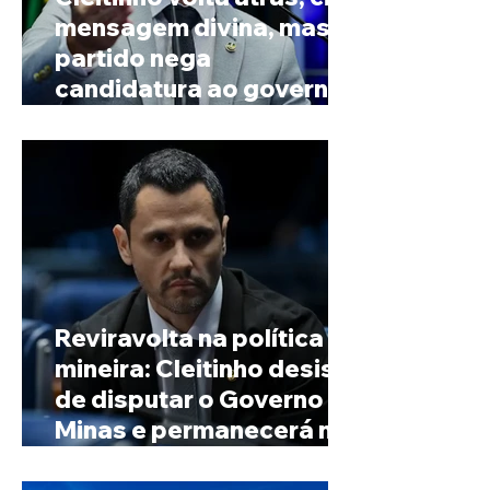
mensagem divina, mas
partido nega
candidatura ao governo
de Minas
Reviravolta na política
mineira: Cleitinho desiste
de disputar o Governo de
Minas e permanecerá no
Senado