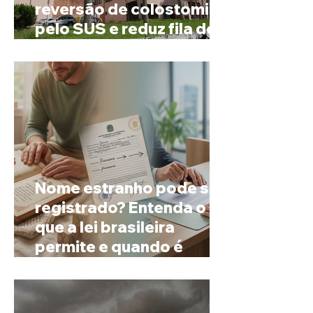
reversão de colostomia
pelo SUS e reduz fila de
espera
Nome estranho pode ser
registrado? Entenda o
que a lei brasileira
permite e quando é
possível mudar o
prenome