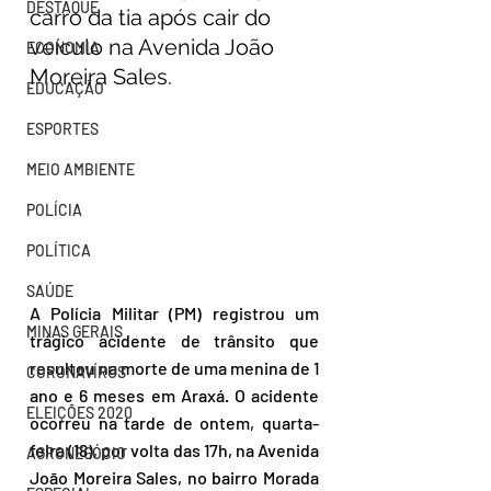
DESTAQUE
carro da tia após cair do 
veículo na Avenida João 
ECONOMIA
Moreira Sales.
EDUCAÇÃO
ESPORTES
MEIO AMBIENTE
POLÍCIA
POLÍTICA
SAÚDE
A Polícia Militar (PM) registrou um 
MINAS GERAIS
trágico acidente de trânsito que 
resultou na morte de uma menina de 1 
CORONAVÍRUS
ano e 6 meses em Araxá. O acidente 
ELEIÇÕES 2020
ocorreu na tarde de ontem, quarta-
feira (18), por volta das 17h, na Avenida 
AGRONEGÓCIO
João Moreira Sales, no bairro Morada 