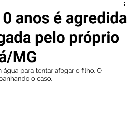
10 anos é agredida
gada pelo próprio
xá/MG
ua para tentar afogar o filho. O 
mpanhando o caso.