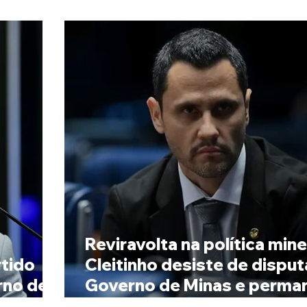
Reviravolta na política mine
tido
Cleitinho desiste de disput
rno de
Governo de Minas e perma
no Senado