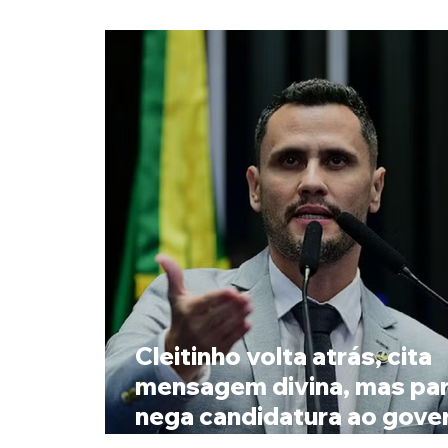
Cleitinho volta atrás, cita
mensagem divina, mas par
nega candidatura ao gove
Minas