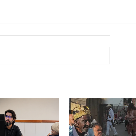
ação especial reforça
urança na BR-365 e na
eiroVia durante
odo de peregrinação
a Romaria