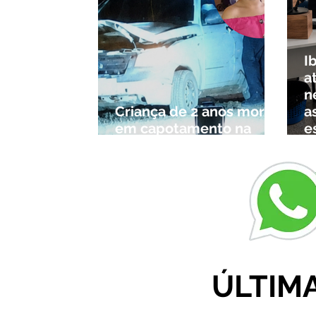
I
a
n
Criança de 2 anos morre
a
em capotamento na
e
Zona Rural de Ibiá
c
r
ÚLTIM