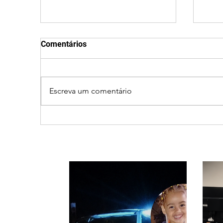
Comentários
Escreva um comentário
Criança de 2 anos morre
Oper
em capotamento na Zona
seg
Rural de Ibiá
Rom
perí
par