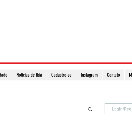
idade
Notícias de Ibiá
Cadastre-se
Instagram
Contato
M
Atualize a página para ver as novas notícias
Login/Reg