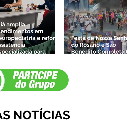
biá amplia
tendimentos em
europediatria e reforça
Festa de Nossa Senh
ssistência
do Rosário e São
specializada para
Benedito Completa 
rianças da cidade e da
Anos em Ibiá
egião
AS NOTÍCIAS