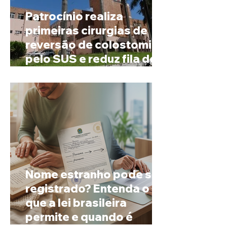
Patrocínio realiza
primeiras cirurgias de
reversão de colostomia
pelo SUS e reduz fila de
espera
Nome estranho pode ser
registrado? Entenda o
que a lei brasileira
permite e quando é