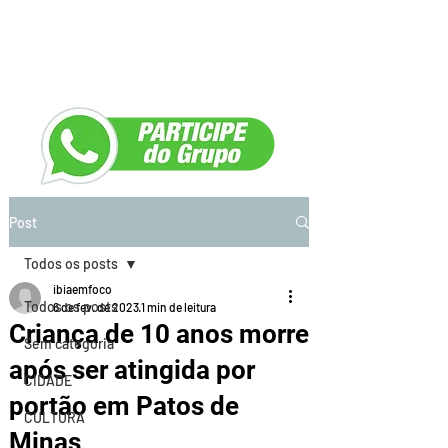
Post
Todos os posts
ibiaemfoco
Todos os posts
6 de fev. de 2023
1 min de leitura
Criança de 10 anos morre
Sem categoria
após ser atingida por
CIDADE
portão em Patos de
CULTURA
Minas