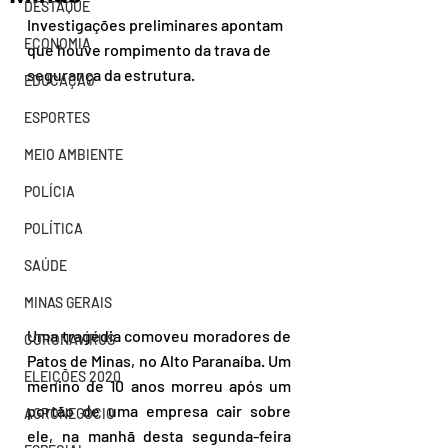
DESTAQUE
Investigações preliminares apontam 
ECONOMIA
que houve rompimento da trava de 
segurança da estrutura. 
EDUCAÇÃO
ESPORTES
MEIO AMBIENTE
POLÍCIA
POLÍTICA
SAÚDE
MINAS GERAIS
Uma tragédia comoveu moradores de 
CORONAVÍRUS
Patos de Minas, no Alto Paranaíba. Um 
ELEIÇÕES 2020
menino de 10 anos morreu após um 
portão de uma empresa cair sobre 
AGRONEGÓCIO
ele, na manhã desta segunda-feira 