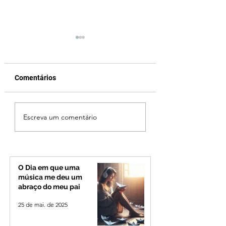
Comentários
Cleitinho volta atrás,
Reviravolta na pol
Escreva um comentário
cita mensagem divina,
mineira: Cleitinho
mas partido nega
desiste de disputa
candidatura ao governo
Governo de Minas
de Minas
permanecerá no
Senado
O Dia em que uma
música me deu um
abraço do meu pai
25 de mai. de 2025