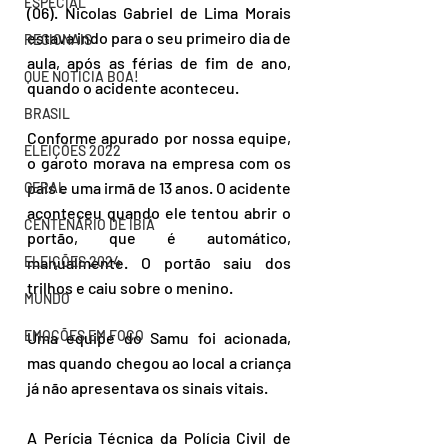
ESPECIAL
(06). Nicolas Gabriel de Lima Morais 
estava indo para o seu primeiro dia de 
REGIONAIS
aula, após as férias de fim de ano, 
QUE NOTÍCIA BOA!
quando o acidente aconteceu.
BRASIL
Conforme apurado por nossa equipe, 
ELEIÇÕES 2022
o garoto morava na empresa com os 
pais e uma irmã de 13 anos. O acidente 
GERAL
aconteceu quando ele tentou abrir o 
CENTENÁRIO DE IBIÁ
portão, que é automático, 
ELEIÇÕES 2024
manualmente. O portão saiu dos 
trilhos e caiu sobre o menino. 
MUNDO
EMOÇÕES EM FOCO
Uma equipe do Samu foi acionada, 
mas quando chegou ao local a criança 
já não apresentava os sinais vitais. 
A Perícia Técnica da Polícia Civil de 