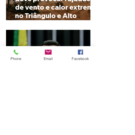
de vento e calor extremo
no Triângulo e Alto
Paranaíba
Phone
Email
Facebook
Cleitinho volta atrás, cita
mensagem divina, mas
partido nega
candidatura ao governo
de Minas