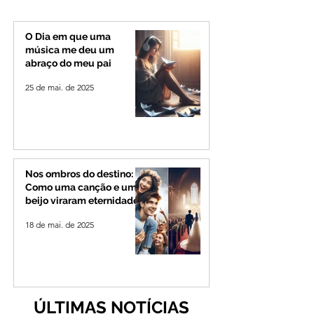
investiga o caso
pelo SUS e reduz f
espera
O Dia em que uma
música me deu um
abraço do meu pai
25 de mai. de 2025
Nos ombros do destino:
Como uma canção e um
beijo viraram eternidade
18 de mai. de 2025
ÚLTIMAS NOTÍCIAS