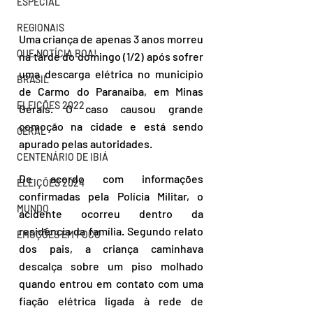
ESPECIAL
REGIONAIS
Uma criança de apenas 3 anos morreu 
QUE NOTÍCIA BOA!
na tarde do domingo (1/2) após sofrer 
uma descarga elétrica no município 
BRASIL
de Carmo do Paranaíba, em Minas 
ELEIÇÕES 2022
Gerais. O caso causou grande 
comoção na cidade e está sendo 
GERAL
apurado pelas autoridades.
CENTENÁRIO DE IBIÁ
De acordo com informações 
ELEIÇÕES 2024
confirmadas pela Polícia Militar, o 
MUNDO
acidente ocorreu dentro da 
residência da família. Segundo relato 
EMOÇÕES EM FOCO
dos pais, a criança caminhava 
descalça sobre um piso molhado 
quando entrou em contato com uma 
fiação elétrica ligada à rede de 