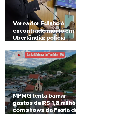
Vereador Edinho é
encontrado morto em
Uberlândia; polícia
investiga o caso
MPMG tenta barrar
gastos de R$ 1,8 milhão
com shows da Festa da