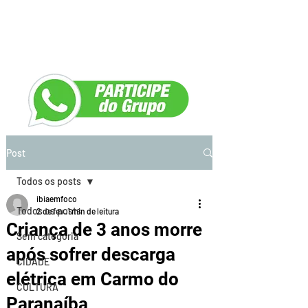
Post
Todos os posts
ibiaemfoco
Todos os posts
2 de fev.
1 min de leitura
Criança de 3 anos morre
Sem categoria
após sofrer descarga
CIDADE
elétrica em Carmo do
CULTURA
Paranaíba