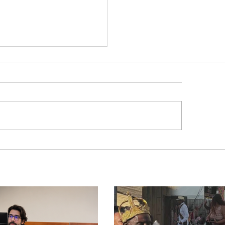
ocínio realiza
eiras cirurgias de
rsão de colostomia
 SUS e reduz fila de
era