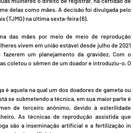
as mulheres o direito de registrar, na certidão de 
e delas como mães. A decisão foi divulgada pelo 
is (TJMG) na última sexta-feira (6).
uma das mães por meio de meio de reprodução 
lheres vivem em união estável desde julho de 2021 
 fazerem um planejamento da gravidez. Com o 
as coletou o sêmen de um doador e introduziu-o. O 
ga é aquela na qual um dos doadores de gameta ou 
stá se submetendo a técnica, em sua maior parte é 
en de terceiro anônimo, devido à esterilidade 
iro. As técnicas de reprodução assistida que 
 são a inseminação artificial e a fertilização in 