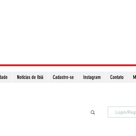
idade
Notícias de Ibiá
Cadastre-se
Instagram
Contato
M
Atualize a página para ver as novas notícias
Login/Reg