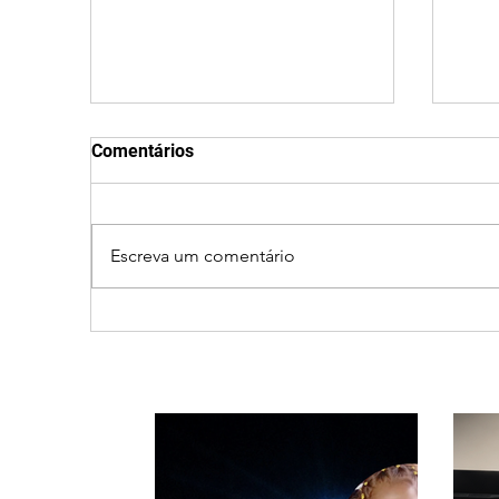
Comentários
Escreva um comentário
MPMG tenta barrar gastos
Patr
de R$ 1,8 milhão com
prim
shows da Festa da Banana
reve
em cidade mineira de
pelo
pouco mais de 4 mil
esp
habitantes