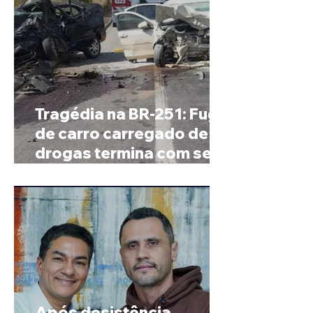
Tragédia na BR-251: Fuga
de carro carregado de
drogas termina com sete
mortos em Salinas
Após desistência,