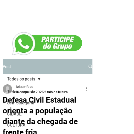
Post
Todos os posts
ibiaemfoco
Todos os posts
16 de mai. de 2023
2 min de leitura
Defesa Civil Estadual
Sem categoria
orienta a população
CIDADE
diante da chegada de
CULTURA
frente fria