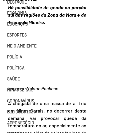
DESTAQUE
Há possiblidade de geada na porção 
ECONOMIA
sul das regiões da Zona da Mata e do 
Triângulo Mineiro.
EDUCAÇÃO
ESPORTES
MEIO AMBIENTE
POLÍCIA
POLÍTICA
SAÚDE
Imagem: Nelson Pacheco.
MINAS GERAIS
CORONAVÍRUS
A chegada de uma massa de ar frio 
em Minas Gerais, no decorrer desta 
ELEIÇÕES 2020
semana, vai provocar queda da 
AGRONEGÓCIO
temperatura do ar, especialmente ao 
amanhecer, além de baixos índices de 