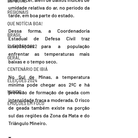
ESPECIAL
umidade relativa do ar, no período da 
REGIONAIS
tarde, em boa parte do estado. 
QUE NOTÍCIA BOA!
Dessa forma, a Coordenadoria 
BRASIL
Estadual de Defesa Civil traz 
orientações para a população 
ELEIÇÕES 2022
enfrentar as temperaturas mais 
GERAL
baixas e o tempo seco. 
CENTENÁRIO DE IBIÁ
No Sul de Minas, a temperatura 
ELEIÇÕES 2024
mínima pode chegar aos 2ºC e há 
MUNDO
previsão de formação de geada com 
intensidade fraca a moderada. O risco 
EMOÇÕES EM FOCO
de geada também existe na porção 
sul das regiões da Zona da Mata e do 
Triângulo Mineiro.