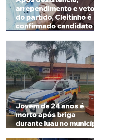
arrependimento e veto
do partido, Cleitinho é
confirmado candidato ao
Governo de Minas
Jovem de 24 anos é
morto após briga
durante luau no município
de Rio Paranaíba