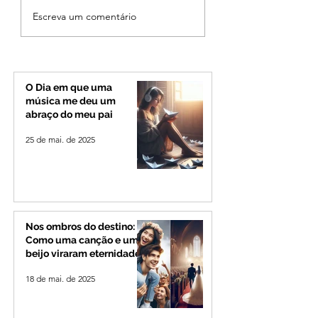
Após desistência,
Jovem de 24 anos
Escreva um comentário
arrependimento e veto
morto após briga
do partido, Cleitinho é
durante luau no
confirmado candidato
município de Rio
ao Governo de Minas
Paranaíba
O Dia em que uma
música me deu um
abraço do meu pai
25 de mai. de 2025
Nos ombros do destino:
Como uma canção e um
beijo viraram eternidade
18 de mai. de 2025