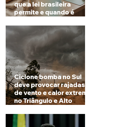
que a lei brasileira
permite e quando é
possível mudar o
prenome
Ciclone bomba no Sul
deve provocar rajadas
de vento e calor extremo
no Triângulo e Alto
Paranaíba