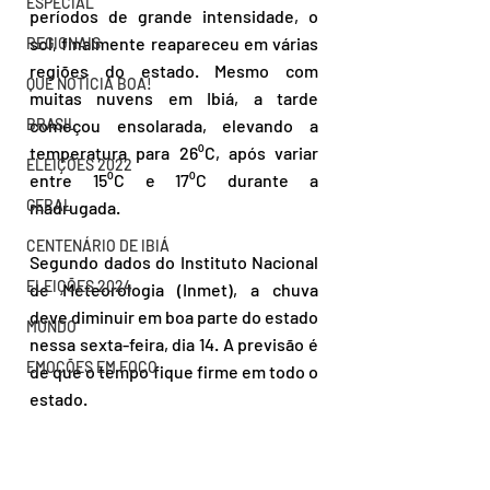
ESPECIAL
períodos de grande intensidade, o 
sol, finalmente reapareceu em várias 
REGIONAIS
regiões do estado. Mesmo com 
QUE NOTÍCIA BOA!
muitas nuvens em Ibiá, a tarde 
BRASIL
começou ensolarada, elevando a 
temperatura para 26⁰C, após variar 
ELEIÇÕES 2022
entre 15⁰C e 17⁰C durante a 
GERAL
madrugada. 
CENTENÁRIO DE IBIÁ
Segundo dados do Instituto Nacional 
ELEIÇÕES 2024
de Meteorologia (Inmet), a chuva 
deve diminuir em boa parte do estado 
MUNDO
nessa sexta-feira, dia 14. A previsão é 
EMOÇÕES EM FOCO
de que o tempo fique firme em todo o 
estado. 