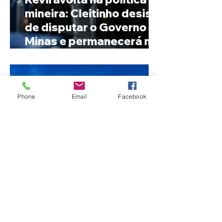
mineira: Cleitinho desiste
de disputar o Governo de
Minas e permanecerá no
Senado
Phone
Email
Facebook
Fechamento da Ponte
Quinca Mariano muda
rotina de turistas e
transportadores entre
Minas e Goiás