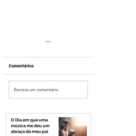
Comentários
Fechamento da Ponte
Criança de 2 anos
Escreva um comentário
Quinca Mariano muda
morre em capota
rotina de turistas e
na Zona Rural de 
transportadores entre
Minas e Goiás
O Dia em que uma
música me deu um
abraço do meu pai