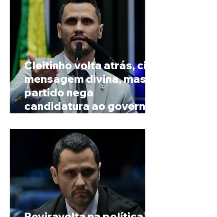
Cleitinho volta atrás, cita
mensagem divina, mas
partido nega
candidatura ao governo
de Minas
Reviravolta na política