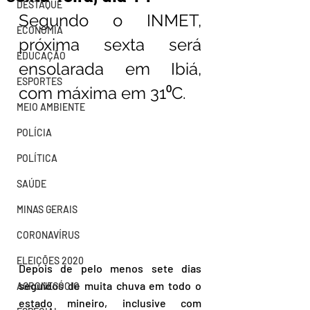
DESTAQUE
Segundo o INMET, 
ECONOMIA
próxima sexta será 
EDUCAÇÃO
ensolarada em Ibiá, 
ESPORTES
com máxima em 31⁰C. 
MEIO AMBIENTE
POLÍCIA
POLÍTICA
SAÚDE
MINAS GERAIS
CORONAVÍRUS
ELEIÇÕES 2020
Depois de pelo menos sete dias 
seguidos de muita chuva em todo o 
AGRONEGÓCIO
estado mineiro, inclusive com 