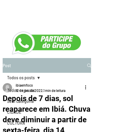
Post
Todos os posts
ibiaemfoco
Todos os posts
12 de jan. de 2022
1 min de leitura
Depois de 7 dias, sol
Sem categoria
reaparece em Ibiá. Chuva
CIDADE
deve diminuir a partir de
CULTURA
sexta-feira, dia 14