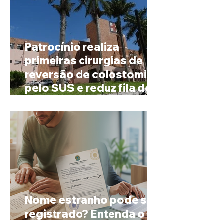
Patrocínio realiza
primeiras cirurgias de
reversão de colostomia
pelo SUS e reduz fila de
espera
Nome estranho pode ser
registrado? Entenda o