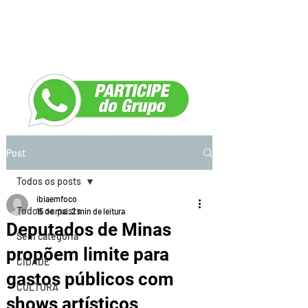
Post
Todos os posts
ibiaemfoco
Todos os posts
15 de mai.
2 min de leitura
Deputados de Minas
Sem categoria
propõem limite para
CIDADE
gastos públicos com
CULTURA
shows artísticos