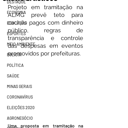
DESTAQUE
Projeto em tramitação na 
ECONOMIA
ALMG prevê teto para 
cachês pagos com dinheiro 
EDUCAÇÃO
público, regras de 
ESPORTES
transparência e controle 
MEIO AMBIENTE
das despesas em eventos 
promovidos por prefeituras.
POLÍCIA
POLÍTICA
SAÚDE
MINAS GERAIS
CORONAVÍRUS
ELEIÇÕES 2020
AGRONEGÓCIO
Uma proposta em tramitação na 