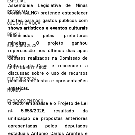
ESPECIAL
Assembleia Legislativa de Minas 
REGIONAIS
Gerais (ALMG) pretende estabelecer 
limites para os gastos públicos com 
QUE NOTÍCIA BOA!
shows artísticos e eventos culturais
BRASIL
financiados pelas prefeituras 
mineiras. O projeto ganhou 
ELEIÇÕES 2022
repercussão nos últimos dias após 
GERAL
debates realizados na Comissão de 
Cultura da Casa e reacendeu a 
CENTENÁRIO DE IBIÁ
discussão sobre o uso de recursos 
ELEIÇÕES 2024
públicos em festas e apresentações 
artísticas.
MUNDO
EMOÇÕES EM FOCO
O texto em análise é o Projeto de Lei 
nº 5.656/2026, resultado da 
unificação de propostas anteriores 
apresentadas pelos deputados 
estaduais Antonio Carlos Arantes e 