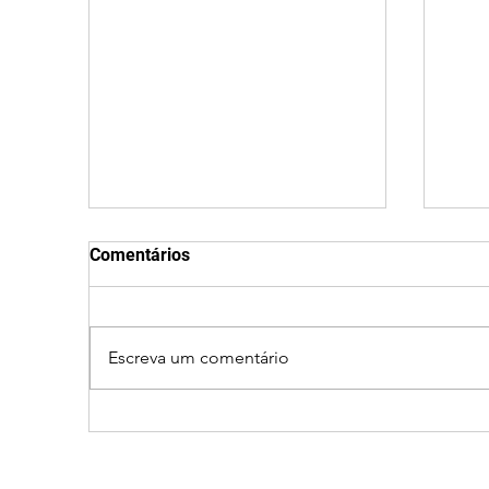
Comentários
Escreva um comentário
Vereador Edinho é
Nom
encontrado morto em
regi
Uberlândia; polícia
a le
investiga o caso
quan