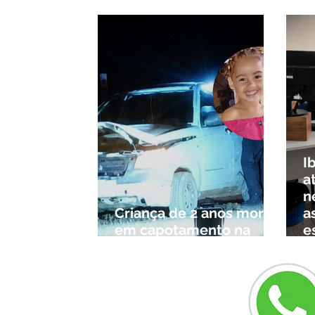
pre
I
a
n
Criança de 2 anos morre
a
em capotamento na
e
Zona Rural de Ibiá
c
r