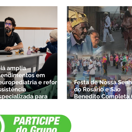
nome
biá amplia
tendimentos em
europediatria e reforça
Festa de Nossa Senh
ssistência
do Rosário e São
specializada para
Benedito Completa 
rianças da cidade e da
Anos em Ibiá
egião