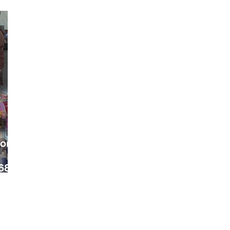
ora
68