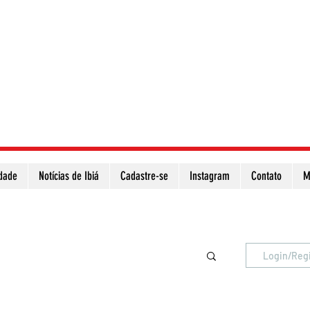
idade
Notícias de Ibiá
Cadastre-se
Instagram
Contato
M
Atualize a página para ver as novas notícias
Login/Reg