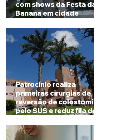
com shows da Festa da
Banana em cidade
mineira de pouco mais de
4 mil habitantes
Patrocínio realiza
primeiras cirurgias de
reversão de colostomia
pelo SUS e reduz fila de
espera