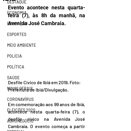
DESTAQUE
Evento acontece nesta quarta-
ECONOMIA
feira (7), às 8h da manhã, na 
Avenida José Cambraia.
EDUCAÇÃO
ESPORTES
MEIO AMBIENTE
POLÍCIA
POLÍTICA
SAÚDE
Desfile Cívico de Ibiá em 2019. Foto: 
MINAS GERAIS
Prefeitura de Ibiá/Divulgação.
CORONAVÍRUS
Em comemoração aos 99 anos de Ibiá, 
ELEIÇÕES 2020
acontece nesta quarta-feira (7), o 
desfile cívico na Avenida José 
AGRONEGÓCIO
Cambraia. O evento começa a partir 