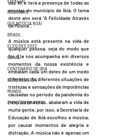
ESPECIAL
das 8h e terá a presença de todas as 
escolas do município de Ibiá. O tema 
REGIONAIS
deste ano será “A Felicidade Através 
QUE NOTÍCIA BOA!
da Música”.
BRASIL
A música está presente na vida de 
ELEIÇÕES 2022
qualquer pessoa, seja do modo que 
for. Ela nos acompanha em diversos 
GERAL
momentos da nossa existência e 
CENTENÁRIO DE IBIÁ
embalam cada um deles de um modo 
diferente. As diferentes situações de 
ELEIÇÕES 2024
tristezas e sensações de impotências 
MUNDO
causadas no período da pandemia do 
novo coronavírus, abalaram a vida de 
EMOÇÕES EM FOCO
muita gente, por isso, a Secretaria de 
Educação de Ibiá escolheu a música, 
por causar momentos de alegria e 
distração. A música não é apenas um 