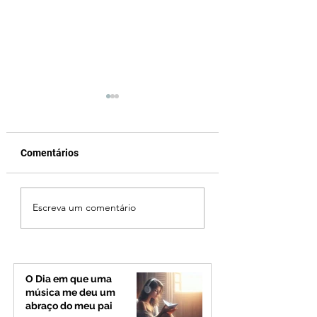
Comentários
Fechamento da Ponte
Criança de 2 anos
Escreva um comentário
Quinca Mariano muda
morre em capota
rotina de turistas e
na Zona Rural de 
transportadores entre
Minas e Goiás
O Dia em que uma
música me deu um
abraço do meu pai