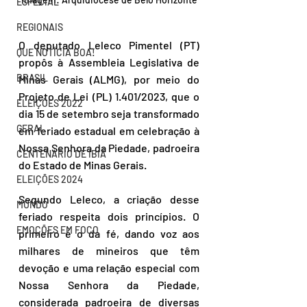
ESPECIAL
REGIONAIS
O deputado Leleco Pimentel (PT) 
QUE NOTÍCIA BOA!
propôs à Assembleia Legislativa de 
BRASIL
Minas Gerais (ALMG), por meio do 
Projeto de Lei (PL) 1.401/2023, que o 
ELEIÇÕES 2022
dia 15 de setembro seja transformado 
GERAL
em feriado estadual em celebração à 
Nossa Senhora da Piedade, padroeira 
CENTENÁRIO DE IBIÁ
do Estado de Minas Gerais.
ELEIÇÕES 2024
Segundo Leleco, a criação desse 
MUNDO
feriado respeita dois princípios. O 
EMOÇÕES EM FOCO
primeiro é o da fé, dando voz aos 
milhares de mineiros que têm 
devoção e uma relação especial com 
Nossa Senhora da Piedade, 
considerada padroeira de diversas 