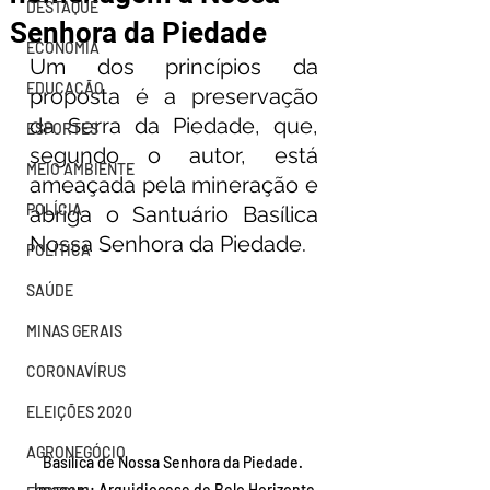
DESTAQUE
Senhora da Piedade
ECONOMIA
Um dos princípios da 
EDUCAÇÃO
proposta é a preservação 
da Serra da Piedade, que, 
ESPORTES
segundo o autor, está 
MEIO AMBIENTE
ameaçada pela mineração e 
POLÍCIA
abriga o Santuário Basílica 
Nossa Senhora da Piedade.
POLÍTICA
SAÚDE
MINAS GERAIS
CORONAVÍRUS
ELEIÇÕES 2020
AGRONEGÓCIO
Basílica de Nossa Senhora da Piedade. 
Imagem: Arquidiocese de Belo Horizonte