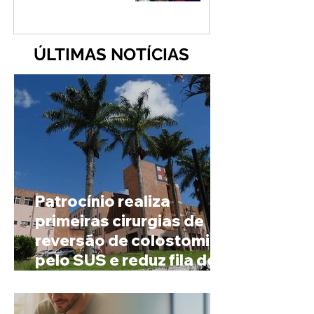
ÚLTIMAS NOTÍCIAS
Patrocínio realiza
primeiras cirurgias de
reversão de colostomia
pelo SUS e reduz fila de
espera