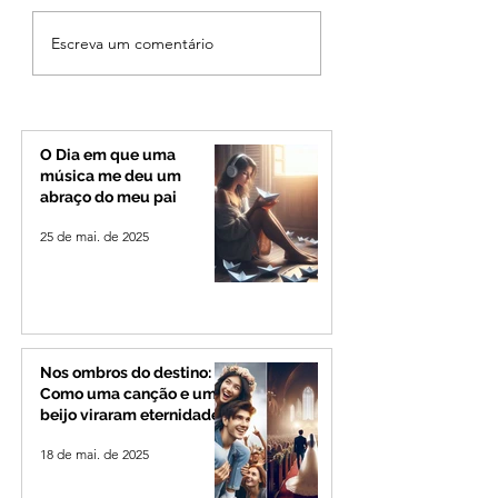
Cleitinho volta atrás,
Reviravolta na pol
Escreva um comentário
cita mensagem divina,
mineira: Cleitinho
mas partido nega
desiste de disputa
candidatura ao governo
Governo de Minas
de Minas
permanecerá no
Senado
O Dia em que uma
música me deu um
abraço do meu pai
25 de mai. de 2025
Nos ombros do destino:
Como uma canção e um
beijo viraram eternidade
18 de mai. de 2025