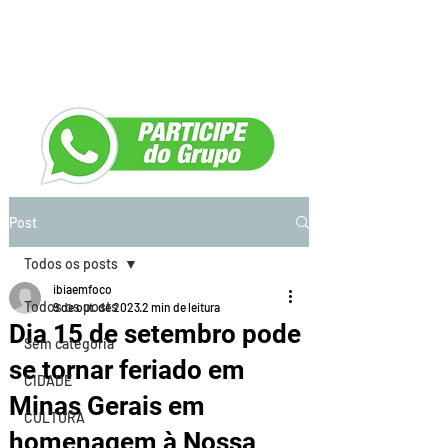
Post
Todos os posts
ibiaemfoco
Todos os posts
9 de out. de 2023
2 min de leitura
Dia 15 de setembro pode
Sem categoria
se tornar feriado em
CIDADE
Minas Gerais em
CULTURA
homenagem à Nossa