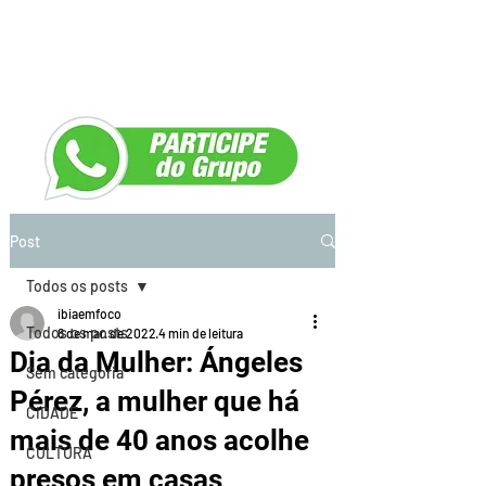
Post
Todos os posts
ibiaemfoco
Todos os posts
8 de mar. de 2022
4 min de leitura
Dia da Mulher: Ángeles
Sem categoria
Pérez, a mulher que há
CIDADE
mais de 40 anos acolhe
CULTURA
presos em casas