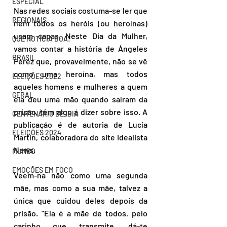
ESPECIAL
Nas redes sociais costuma-se ler que 
REGIONAIS
nem todos os heróis (ou heroínas) 
usam capas. Neste Dia da Mulher, 
QUE NOTÍCIA BOA!
vamos contar a história de Ángeles 
BRASIL
Pérez que, provavelmente, não se vê 
como uma heroína, mas todos 
ELEIÇÕES 2022
aqueles homens e mulheres a quem 
GERAL
ela deu uma mão quando saíram da 
prisão, têm algo a dizer sobre isso. A 
CENTENÁRIO DE IBIÁ
publicação é de autoria de Lucía 
ELEIÇÕES 2024
Martín, colaboradora do site Idealista 
News.
MUNDO
EMOÇÕES EM FOCO
Veem-na não como uma segunda 
mãe, mas como a sua mãe, talvez a 
única que cuidou deles depois da 
prisão. "Ela é a mãe de todos, pelo 
carinho que transmite, dá-te 