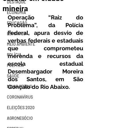
DESTAQUE
mineira
ECONOMIA
Operação “Raiz do 
EDUCAÇÃO
Problema”, da Polícia 
Federal, apura desvio de 
ESPORTES
verbas federais e estaduais 
MEIO AMBIENTE
que comprometeu 
POLÍCIA
merenda e recursos da 
escola estadual 
POLÍTICA
Desembargador Moreira 
SAÚDE
dos Santos, em São 
Gonçalo do Rio Abaixo.
MINAS GERAIS
CORONAVÍRUS
ELEIÇÕES 2020
AGRONEGÓCIO