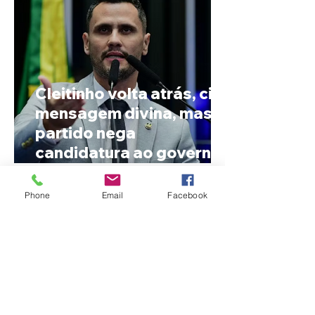
Cleitinho volta atrás, cita
mensagem divina, mas
partido nega
candidatura ao governo
de Minas
Phone
Email
Facebook
Reviravolta na política