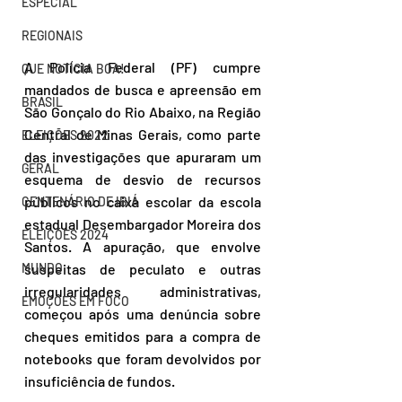
ESPECIAL
REGIONAIS
A Polícia Federal (PF) cumpre 
QUE NOTÍCIA BOA!
mandados de busca e apreensão em 
BRASIL
São Gonçalo do Rio Abaixo, na Região 
Central de Minas Gerais, como parte 
ELEIÇÕES 2022
das investigações que apuraram um 
GERAL
esquema de desvio de recursos 
públicos no caixa escolar da escola 
CENTENÁRIO DE IBIÁ
estadual Desembargador Moreira dos 
ELEIÇÕES 2024
Santos. A apuração, que envolve 
MUNDO
suspeitas de peculato e outras 
irregularidades administrativas, 
EMOÇÕES EM FOCO
começou após uma denúncia sobre 
cheques emitidos para a compra de 
notebooks que foram devolvidos por 
insuficiência de fundos.