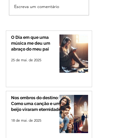
Cleitinho volta atrás,
Reviravolta na pol
Escreva um comentário
cita mensagem divina,
mineira: Cleitinho
mas partido nega
desiste de disputa
candidatura ao governo
Governo de Minas
de Minas
permanecerá no
Senado
O Dia em que uma
música me deu um
abraço do meu pai
25 de mai. de 2025
Nos ombros do destino:
Como uma canção e um
beijo viraram eternidade
18 de mai. de 2025