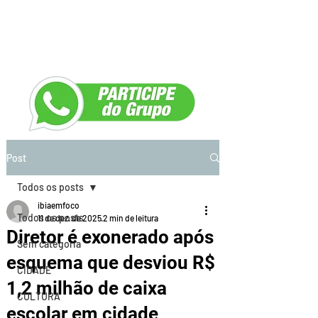
Post
Todos os posts
ibiaemfoco
Todos os posts
11 de dez. de 2025
2 min de leitura
Diretor é exonerado após
Sem categoria
esquema que desviou R$
CIDADE
1,2 milhão de caixa
CULTURA
escolar em cidade