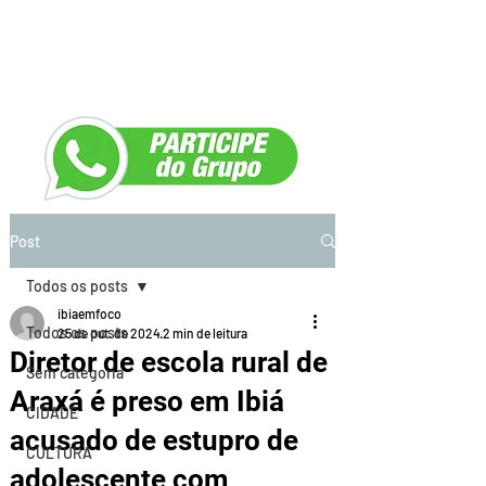
Post
Todos os posts
ibiaemfoco
Todos os posts
25 de out. de 2024
2 min de leitura
Diretor de escola rural de
Sem categoria
Araxá é preso em Ibiá
CIDADE
acusado de estupro de
CULTURA
adolescente com