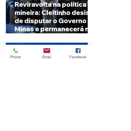
Reviravolta na política
mineira: Cleitinho desiste
de disputar o Governo de
Minas e permanecerá no
Senado
Phone
Email
Facebook
Fechamento da Ponte
Quinca Mariano muda
rotina de turistas e
transportadores entre
Minas e Goiás