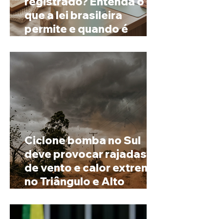
registrado? Entenda o
que a lei brasileira
permite e quando é
possível mudar o
prenome
Ciclone bomba no Sul
deve provocar rajadas
de vento e calor extremo
no Triângulo e Alto
Paranaíba