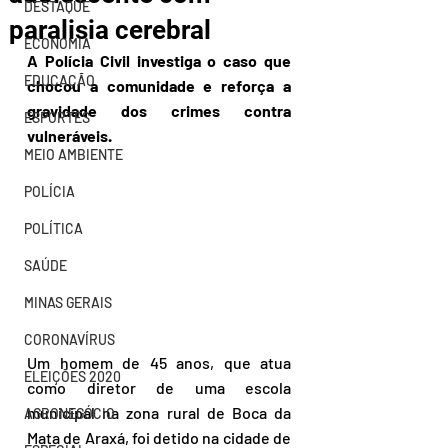
DESTAQUE
paralisia cerebral
ECONOMIA
A Polícia Civil investiga o caso que 
EDUCAÇÃO
chocou a comunidade e reforça a 
gravidade dos crimes contra 
ESPORTES
vulneráveis.
MEIO AMBIENTE
POLÍCIA
POLÍTICA
SAÚDE
MINAS GERAIS
CORONAVÍRUS
Um homem de 45 anos, que atua 
ELEIÇÕES 2020
como diretor de uma escola 
municipal na zona rural de Boca da 
AGRONEGÓCIO
Mata de Araxá, foi detido na cidade de 