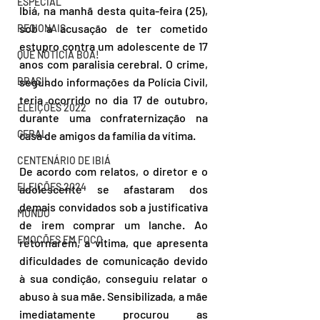
ESPECIAL
Ibiá, na manhã desta quita-feira (25), 
sob a acusação de ter cometido 
REGIONAIS
estupro contra um adolescente de 17 
QUE NOTÍCIA BOA!
anos com paralisia cerebral. O crime, 
BRASIL
segundo informações da Polícia Civil, 
teria ocorrido no dia 17 de outubro, 
ELEIÇÕES 2022
durante uma confraternização na 
GERAL
casa de amigos da família da vítima. 
CENTENÁRIO DE IBIÁ
De acordo com relatos, o diretor e o 
ELEIÇÕES 2024
adolescente se afastaram dos 
demais convidados sob a justificativa 
MUNDO
de irem comprar um lanche. Ao 
EMOÇÕES EM FOCO
retornarem, a vítima, que apresenta 
dificuldades de comunicação devido 
à sua condição, conseguiu relatar o 
abuso à sua mãe. Sensibilizada, a mãe 
imediatamente procurou as 