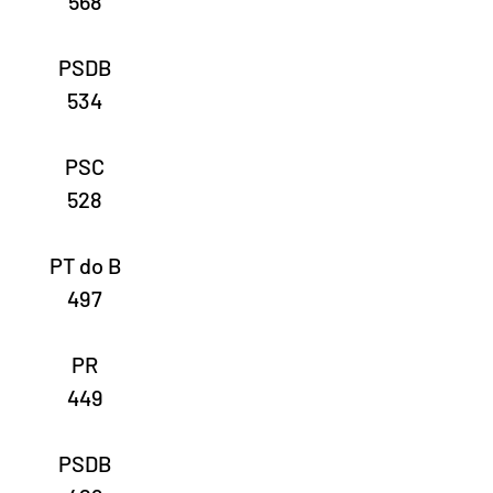
568
PSDB
534
PSC
528
PT do B
497
PR
449
PSDB