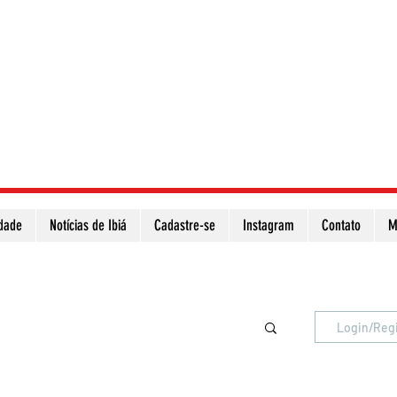
idade
Notícias de Ibiá
Cadastre-se
Instagram
Contato
M
Atualize a página para ver as novas notícias
Login/Reg