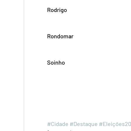
Rodrigo 
Rondomar 
Soinho 
#Cidade
#Destaque
#Eleições20