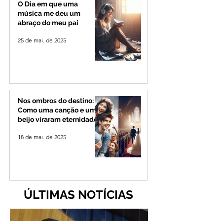
de 4 mil habitantes
O Dia em que uma
música me deu um
abraço do meu pai
25 de mai. de 2025
Nos ombros do destino:
Como uma canção e um
beijo viraram eternidade
18 de mai. de 2025
ÚLTIMAS NOTÍCIAS