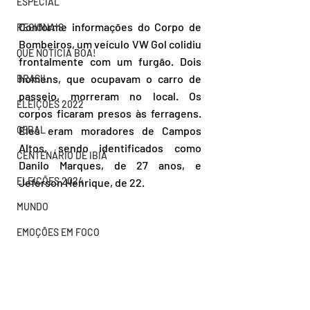
ESPECIAL
Conforme informações do Corpo de 
REGIONAIS
Bombeiros, um veículo VW Gol colidiu 
QUE NOTÍCIA BOA!
frontalmente com um furgão. Dois 
homens, que ocupavam o carro de 
BRASIL
passeio, morreram no local. Os 
ELEIÇÕES 2022
corpos ficaram presos às ferragens. 
GERAL
Eles eram moradores de Campos 
Altos, sendo identificados como 
CENTENÁRIO DE IBIÁ
Danilo Marques, de 27 anos, e 
ELEIÇÕES 2024
Jeferson Henrique, de 22.
MUNDO
EMOÇÕES EM FOCO