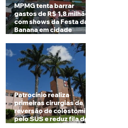
MPMG tenta barrar
gastos de R$ 1,8 milhão
com shows da Festa da
Banana em cidade
mineira de pouco mais de
4 mil habitantes
Patrocínio realiza
primeiras cirurgias de
reversão de colostomia
pelo SUS e reduz fila de
espera