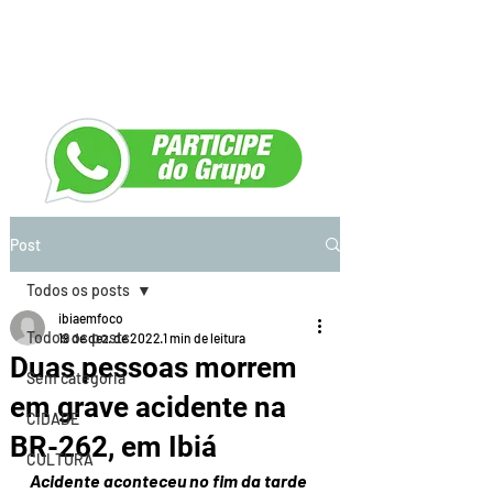
Post
Todos os posts
ibiaemfoco
Todos os posts
19 de dez. de 2022
1 min de leitura
Duas pessoas morrem
Sem categoria
em grave acidente na
CIDADE
BR-262, em Ibiá
CULTURA
Acidente aconteceu no fim da tarde 