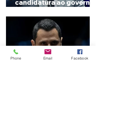
candidatura ao governo
de Minas
Phone
Email
Facebook
Reviravolta na política
mineira: Cleitinho desiste
de disputar o Governo de
Minas e permanecerá no
Senado