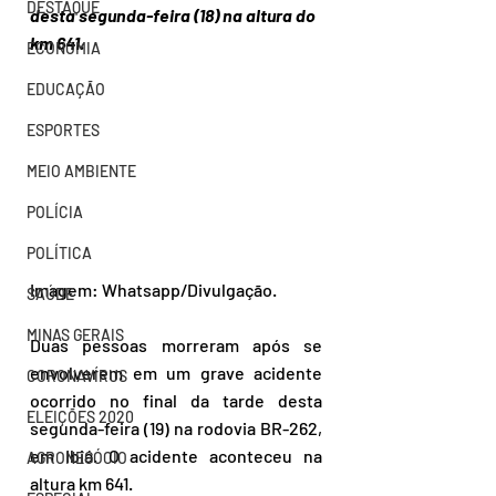
DESTAQUE
desta segunda-feira (18) na altura do 
km 641.
ECONOMIA
EDUCAÇÃO
ESPORTES
MEIO AMBIENTE
POLÍCIA
POLÍTICA
Imagem: Whatsapp/Divulgação.
SAÚDE
MINAS GERAIS
Duas pessoas morreram após se 
envolverem em um grave acidente 
CORONAVÍRUS
ocorrido no final da tarde desta 
ELEIÇÕES 2020
segunda-feira (19) na rodovia BR-262, 
em Ibiá. O acidente aconteceu na 
AGRONEGÓCIO
altura km 641.