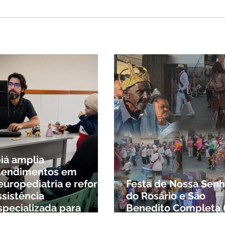
G tenta barrar gastos
$ 1,8 milhão com
ws da Festa da Banana
cidade mineira de
o mais de 4 mil
tantes
biá amplia
tendimentos em
europediatria e reforça
Festa de Nossa Senh
ssistência
do Rosário e São
specializada para
Benedito Completa 
rianças da cidade e da
Anos em Ibiá