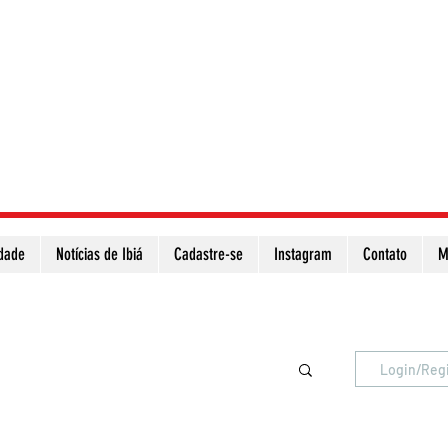
idade
Notícias de Ibiá
Cadastre-se
Instagram
Contato
M
Atualize a página para ver as novas notícias
Login/Reg