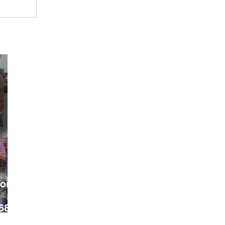
ora
68