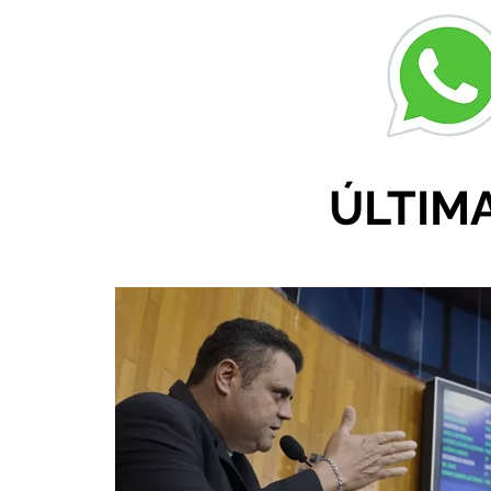
r
ÚLTIM