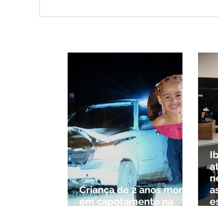
Vereador Edinho é
MPM
encontrado morto em
de R
Uberlândia; polícia
sho
investiga o caso
em 
pouc
habi
I
a
n
Criança de 2 anos morre
a
em capotamento na
e
Zona Rural de Ibiá
c