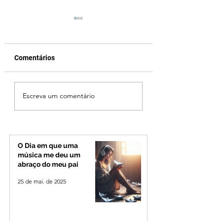
Comentários
Após desistência,
Jovem de 24 anos
Escreva um comentário
arrependimento e veto
morto após briga
do partido, Cleitinho é
durante luau no
confirmado candidato
município de Rio
ao Governo de Minas
Paranaíba
O Dia em que uma
música me deu um
abraço do meu pai
25 de mai. de 2025