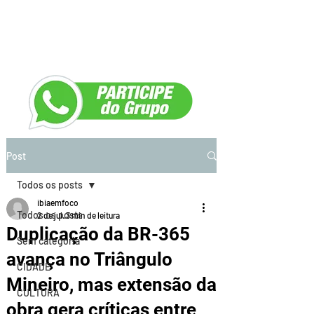
Post
Todos os posts
ibiaemfoco
Todos os posts
2 de jul.
3 min de leitura
Duplicação da BR-365
Sem categoria
avança no Triângulo
CIDADE
Mineiro, mas extensão da
CULTURA
obra gera críticas entre