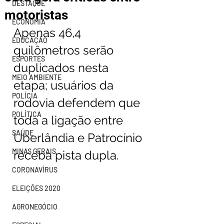
DESTAQUE
motoristas
ECONOMIA
Apenas 46,4 
EDUCAÇÃO
quilômetros serão 
ESPORTES
duplicados nesta 
MEIO AMBIENTE
etapa; usuários da 
POLÍCIA
rodovia defendem que 
POLÍTICA
toda a ligação entre 
SAÚDE
Uberlândia e Patrocínio 
MINAS GERAIS
receba pista dupla.
CORONAVÍRUS
ELEIÇÕES 2020
AGRONEGÓCIO