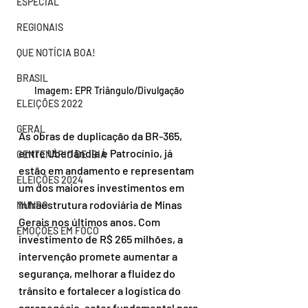
ESPECIAL
REGIONAIS
QUE NOTÍCIA BOA!
BRASIL
Imagem: EPR Triângulo/Divulgação
ELEIÇÕES 2022
GERAL
As obras de duplicação da BR-365, 
entre Uberlândia e Patrocínio, já 
CENTENÁRIO DE IBIÁ
estão em andamento e representam 
ELEIÇÕES 2024
um dos maiores investimentos em 
infraestrutura rodoviária de Minas 
MUNDO
Gerais nos últimos anos. Com 
EMOÇÕES EM FOCO
investimento de R$ 265 milhões, a 
intervenção promete aumentar a 
segurança, melhorar a fluidez do 
trânsito e fortalecer a logística do 
agronegócio, setor fundamental para 