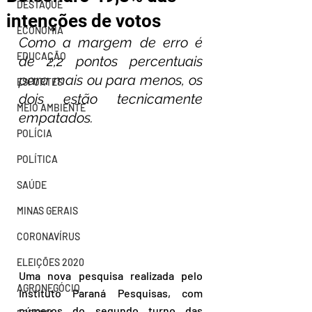
DESTAQUE
intenções de votos
ECONOMIA
Como a margem de erro é 
EDUCAÇÃO
de 2,2 pontos percentuais 
para mais ou para menos, os 
ESPORTES
dois estão tecnicamente 
MEIO AMBIENTE
empatados.
POLÍCIA
POLÍTICA
SAÚDE
MINAS GERAIS
CORONAVÍRUS
ELEIÇÕES 2020
Uma nova pesquisa realizada pelo 
AGRONEGÓCIO
Instituto Paraná Pesquisas, com 
números do segundo turno das 