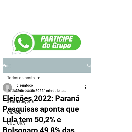
Post
Todos os posts
ibiaemfoco
Todos os posts
26 de out. de 2022
1 min de leitura
Eleições 2022: Paraná
Sem categoria
Pesquisas aponta que
CIDADE
Lula tem 50,2% e
CULTURA
Bolsonaro 49,8% das