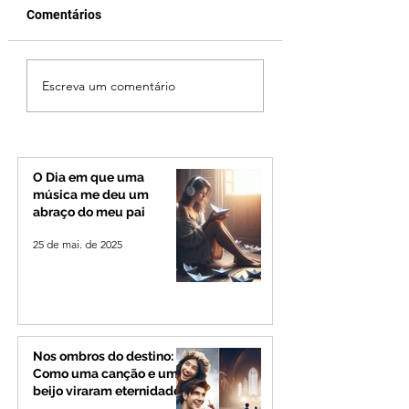
Comentários
Reviravolta na política
Cleitinho anuncia
Escreva um comentário
mineira: Cleitinho
disputará o Gover
desiste de disputar o
Minas e tenta rev
Governo de Minas e
impasse dentro d
permanecerá no
Republicanos
Senado
O Dia em que uma
música me deu um
abraço do meu pai
25 de mai. de 2025
Nos ombros do destino:
Como uma canção e um
beijo viraram eternidade