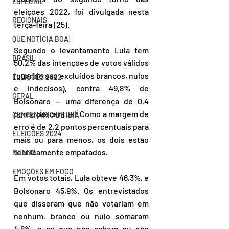
ESPECIAL
eleições 2022, foi divulgada nesta 
REGIONAIS
terça-feira (25). 
QUE NOTÍCIA BOA!
Segundo o levantamento Lula tem 
BRASIL
50,2% das intenções de votos válidos 
(quando são excluídos brancos, nulos 
ELEIÇÕES 2022
e indecisos), contra 49,8% de 
GERAL
Bolsonaro — uma diferença de 0,4 
ponto percentual. Como a margem de 
CENTENÁRIO DE IBIÁ
erro é de 2,2 pontos percentuais para 
ELEIÇÕES 2024
mais ou para menos, os dois estão 
tecnicamente empatados.
MUNDO
EMOÇÕES EM FOCO
Em votos totais, Lula obteve 46,3%, e 
Bolsonaro 45,9%. Os entrevistados 
que disseram que não votariam em 
nenhum, branco ou nulo somaram 
4,8%, e os que não sabem ou não 