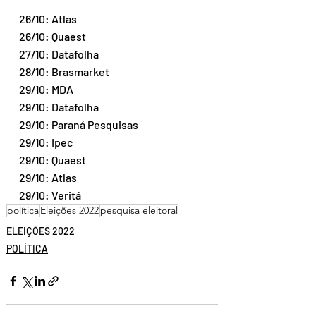
26/10: Atlas
26/10: Quaest
27/10: Datafolha
28/10: Brasmarket
29/10: MDA
29/10: Datafolha
29/10: Paraná Pesquisas
29/10: Ipec
29/10: Quaest
29/10: Atlas
29/10: Veritá
política
Eleições 2022
pesquisa eleitoral
ELEIÇÕES 2022
POLÍTICA