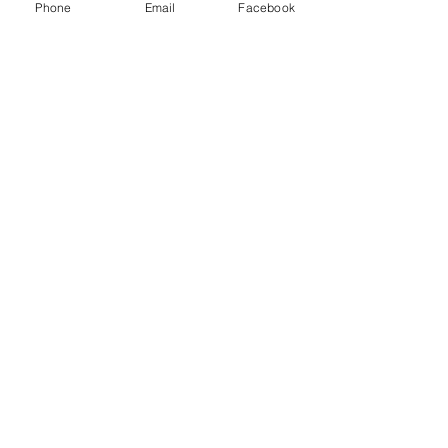
Phone
Email
Facebook
Justiça suspende
transferência de
pequena propriedade de
família produtora de
café em Patrocínio