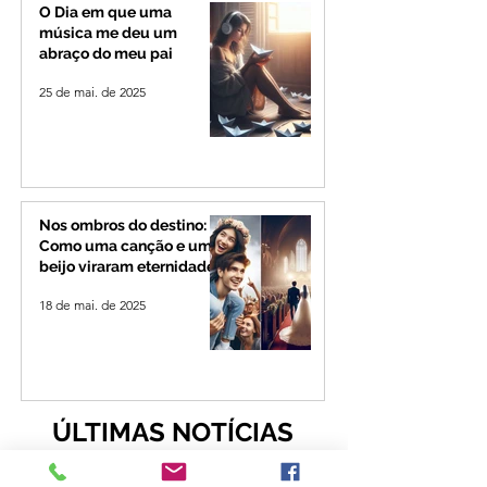
de 4 mil habitant
O Dia em que uma
música me deu um
abraço do meu pai
25 de mai. de 2025
Nos ombros do destino:
Como uma canção e um
beijo viraram eternidade
18 de mai. de 2025
ÚLTIMAS NOTÍCIAS