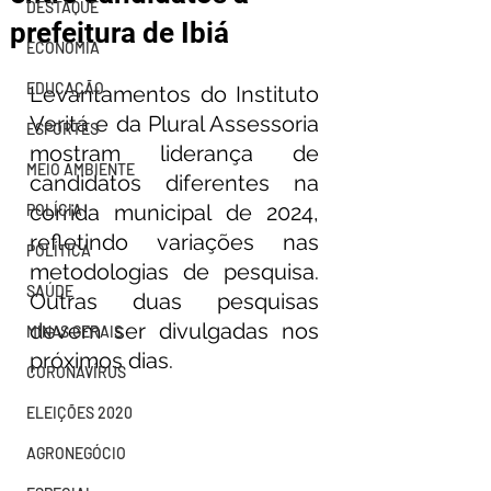
DESTAQUE
prefeitura de Ibiá
ECONOMIA
EDUCAÇÃO
Levantamentos do Instituto 
Veritá e da Plural Assessoria 
ESPORTES
mostram liderança de 
MEIO AMBIENTE
candidatos diferentes na 
corrida municipal de 2024, 
POLÍCIA
refletindo variações nas 
POLÍTICA
metodologias de pesquisa. 
SAÚDE
Outras duas pesquisas 
devem ser divulgadas nos 
MINAS GERAIS
próximos dias.
CORONAVÍRUS
ELEIÇÕES 2020
AGRONEGÓCIO