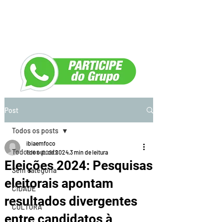
Post
Todos os posts
ibiaemfoco
Todos os posts
1 de out. de 2024
3 min de leitura
Eleições 2024: Pesquisas
Sem categoria
eleitorais apontam
CIDADE
resultados divergentes
CULTURA
entre candidatos à