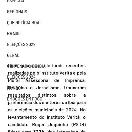
ESPECIAL
REGIONAIS
QUE NOTÍCIA BOA!
BRASIL
ELEIÇÕES 2022
GERAL
Duas pesquisas eleitorais recentes, 
CENTENÁRIO DE IBIÁ
realizadas pelo Instituto Veritá e pela 
ELEIÇÕES 2024
Plural Assessoria de Imprensa, 
Pesquisa e Jornalismo, trouxeram 
MUNDO
resultados distintos sobre a 
EMOÇÕES EM FOCO
preferência dos eleitores de Ibiá para 
as eleições municipais de 2024. No 
levantamento do Instituto Veritá, o 
candidato Roger Jeguinho (PSDB) 
lidera com 37,7% das intenções de 