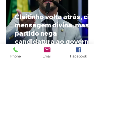
Cleitinho volta atrás, cita
mensagem divina, mas
partido nega
candidatura ao governo
de Minas
Phone
Email
Facebook
Reviravolta na política
mineira: Cleitinho desiste
de disputar o Governo de