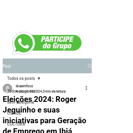
Post
Todos os posts
ibiaemfoco
Todos os posts
4 de out. de 2024
3 min de leitura
Eleições 2024: Roger
Sem categoria
Jeguinho e suas
CIDADE
iniciativas para Geração
CULTURA
de Emprego em Ibiá