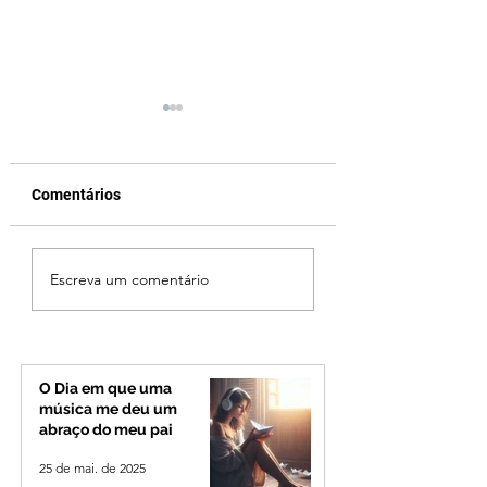
Comentários
Ibiá amplia
Festa de Nossa
Escreva um comentário
atendimentos em
Senhora do Rosár
neuropediatria e
São Benedito Com
reforça assistência
68 Anos em Ibiá
especializada para
crianças da cidade e da
O Dia em que uma
região
música me deu um
abraço do meu pai
25 de mai. de 2025