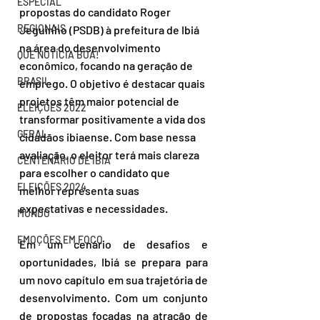
ESPECIAL
propostas do candidato Roger 
REGIONAIS
Jeguinho (PSDB) à prefeitura de Ibiá 
na área do desenvolvimento 
QUE NOTÍCIA BOA!
econômico, focando na geração de 
BRASIL
emprego. O objetivo é destacar quais 
projetos têm maior potencial de 
ELEIÇÕES 2022
transformar positivamente a vida dos 
GERAL
cidadãos ibiaense. Com base nessa 
avaliação, o eleitor terá mais clareza 
CENTENÁRIO DE IBIÁ
para escolher o candidato que 
ELEIÇÕES 2024
melhor representa suas 
expectativas e necessidades.
MUNDO
EMOÇÕES EM FOCO
Em um cenário de desafios e 
oportunidades, Ibiá se prepara para 
um novo capítulo em sua trajetória de 
desenvolvimento. Com um conjunto 
de propostas focadas na atração de 