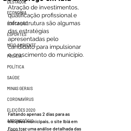
DESTAQUE
Atração de investimentos, 
ECONOMIA
qualificação profissional e 
infraestrutura são algumas 
EDUCAÇÃO
das estratégias 
ESPORTES
apresentadas pelo 
MEIO AMBIENTE
candidato para impulsionar 
o crescimento do município.
POLÍCIA
POLÍTICA
SAÚDE
MINAS GERAIS
CORONAVÍRUS
ELEIÇÕES 2020
Faltando apenas 2 dias para as 
AGRONEGÓCIO
eleições municipais, o site Ibiá em 
Foco traz uma análise detalhada das 