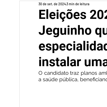
30 de set. de 2024
3 min de leitura
Eleições 20
Jeguinho qu
especialida
instalar um
O candidato traz planos amb
a saúde pública, benefician