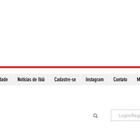
idade
Notícias de Ibiá
Cadastre-se
Instagram
Contato
M
Atualize a página para ver as novas notícias
Login/Reg