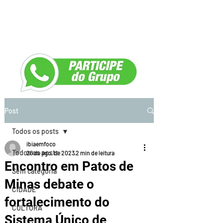
Post
Todos os posts
ibiaemfoco
Todos os posts
26 de ago. de 2023
2 min de leitura
Encontro em Patos de
Sem categoria
Minas debate o
CIDADE
fortalecimento do
CULTURA
Sistema Único de