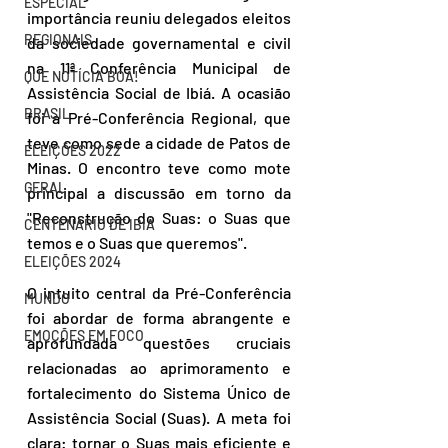
ESPECIAL
importância reuniu delegados eleitos 
REGIONAIS
da sociedade governamental e civil 
na 11ª Conferência Municipal de 
QUE NOTÍCIA BOA!
Assistência Social de Ibiá. A ocasião 
BRASIL
foi a Pré-Conferência Regional, que 
teve como sede a cidade de Patos de 
ELEIÇÕES 2022
Minas. O encontro teve como mote 
GERAL
principal a discussão em torno da 
"Reconstrução do Suas: o Suas que 
CENTENÁRIO DE IBIÁ
temos e o Suas que queremos".
ELEIÇÕES 2024
O intuito central da Pré-Conferência 
MUNDO
foi abordar de forma abrangente e 
EMOÇÕES EM FOCO
aprofundada questões cruciais 
relacionadas ao aprimoramento e 
fortalecimento do Sistema Único de 
Assistência Social (Suas). A meta foi 
clara: tornar o Suas mais eficiente e 