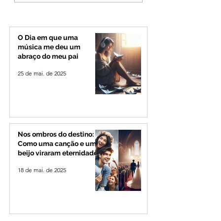
mas partido nega
desiste de disputa
candidatura ao governo
Governo de Minas
de Minas
permanecerá no
Senado
O Dia em que uma
música me deu um
abraço do meu pai
25 de mai. de 2025
Nos ombros do destino:
Como uma canção e um
beijo viraram eternidade
18 de mai. de 2025