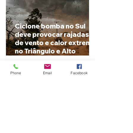
Ciclone bomba no Sul
deve provocar rajadas
de vento e calor extremo
no Triângulo e Alto
Paranaíba
Phone
Email
Facebook
Cleitinho volta atrás, cita
mensagem divina, mas