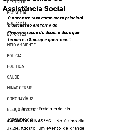
DESTAQUE
Assistência Social
ECONOMIA
O encontro teve como mote principal 
EDUCAÇÃO
a discussão em torno da 
"Reconstrução do Suas: o Suas que 
ESPORTES
temos e o Suas que queremos".
MEIO AMBIENTE
POLÍCIA
POLÍTICA
SAÚDE
MINAS GERAIS
CORONAVÍRUS
Imagem: Prefeitura de Ibiá 
ELEIÇÕES 2020
AGRONEGÓCIO
PATOS DE MINAS/MG -
 No último dia 
17 de Agosto, um evento de grande 