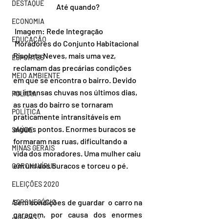
DESTAQUE
Até quando?
ECONOMIA
 Imagem: Rede Integração
EDUCAÇÃO
 Moradores do Conjunto Habitacional 
Risoleta Neves, mais uma vez, 
ESPORTES
reclamam das precárias condições 
MEIO AMBIENTE
em que se encontra o bairro. Devido 
as intensas chuvas nos últimos dias, 
POLÍCIA
as ruas do bairro se tornaram 
POLÍTICA
praticamente intransitáveis em 
alguns pontos. Enormes buracos se 
SAÚDE
formaram nas ruas, dificultando a 
MINAS GERAIS
vida dos moradores. Uma mulher caiu 
em um dos buracos e torceu o pé. 
CORONAVÍRUS
ELEIÇÕES 2020
Sem condições de guardar  o carro na 
AGRONEGÓCIO
garagem, por causa dos enormes 