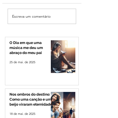
Campanhas eleitorais
Ibiá tem 28 casos
Escreva um comentário
começam neste
ativos de coronav
domingo (27); veja as
regras
O Dia em que uma
música me deu um
abraço do meu pai
25 de mai. de 2025
Nos ombros do destino:
Como uma canção e um
beijo viraram eternidade
18 de mai. de 2025