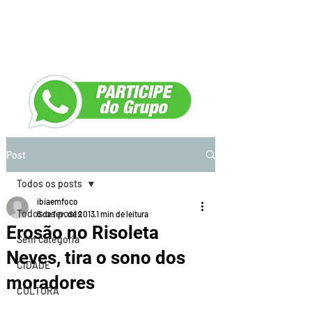
Post
Todos os posts
ibiaemfoco
Todos os posts
8 de fev. de 2013
1 min de leitura
Erosão no Risoleta
Sem categoria
Neves, tira o sono dos
CIDADE
moradores
CULTURA