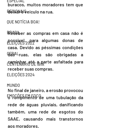
ESPECIAL
buracos, muitos moradores tem que 
REGIONAIS
deixar o veículo na rua.
QUE NOTÍCIA BOA!
BRASIL
Receber as compras em casa não é 
possível, para algumas donas de 
ELEIÇÕES 2022
casa. Devido as péssimas condições 
GERAL
das ruas, elas são obrigadas a 
caminhar até a parte asfaltada para 
CENTENÁRIO DE IBIÁ
receber suas compras.
ELEIÇÕES 2024
MUNDO
No final de janeiro, a erosão provocou 
EMOÇÕES EM FOCO
o rompimento de uma tubulação da 
rede de águas pluviais, danificando 
também, uma rede de esgotos do 
SAAE, causando mais transtornos 
aos moradores.