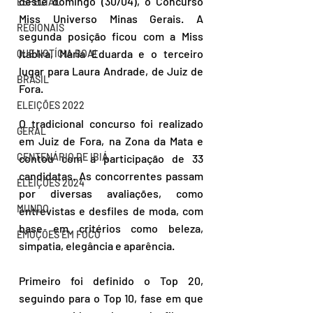
deste domingo (30/04), o Concurso 
ESPECIAL
Miss Universo Minas Gerais. A 
REGIONAIS
segunda posição ficou com a Miss 
Itabira, Maria Eduarda e o terceiro 
QUE NOTÍCIA BOA!
lugar para Laura Andrade, de Juiz de 
BRASIL
Fora.
ELEIÇÕES 2022
O tradicional concurso foi realizado 
GERAL
em Juiz de Fora, na Zona da Mata e 
CENTENÁRIO DE IBIÁ
contou com a participação de 33 
candidatas. As concorrentes passam 
ELEIÇÕES 2024
por diversas avaliações, como 
MUNDO
entrevistas e desfiles de moda, com 
base em critérios como beleza, 
EMOÇÕES EM FOCO
simpatia, elegância e aparência.
Primeiro foi definido o Top 20, 
seguindo para o Top 10, fase em que 