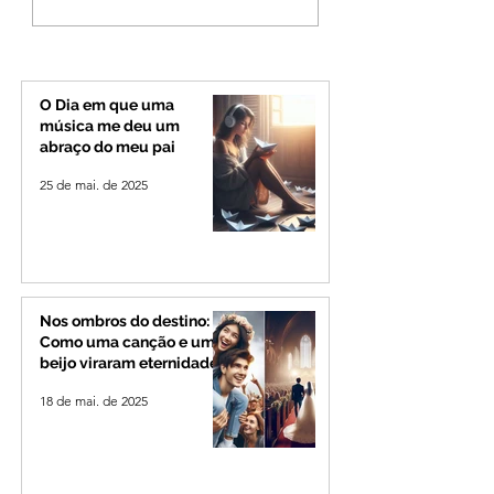
gastos de R$ 1,8 milhão
deve provocar ra
com shows da Festa da
de vento e calor
Banana em cidade
extremo no Triâng
mineira de pouco mais
Alto Paranaíba
de 4 mil habitantes
O Dia em que uma
música me deu um
abraço do meu pai
25 de mai. de 2025
Nos ombros do destino:
Como uma canção e um
beijo viraram eternidade
18 de mai. de 2025