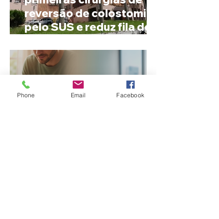
reversão de colostomia
pelo SUS e reduz fila de
espera
Phone
Email
Facebook
Nome estranho pode ser
registrado? Entenda o
que a lei brasileira
permite e quando é
possível mudar o
prenome