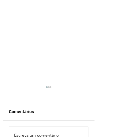
Comentários
MPMG tenta barrar
Ciclone bomba no
Escreva um comentário