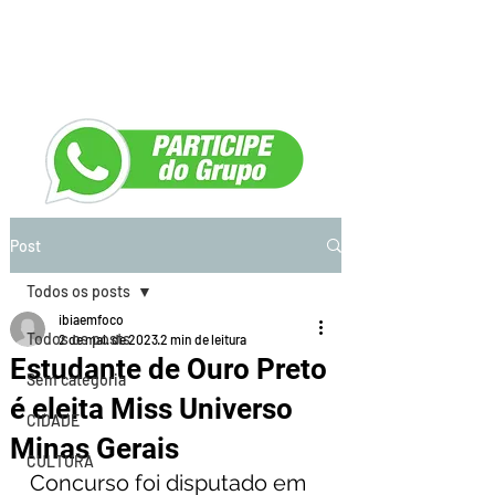
Post
Todos os posts
ibiaemfoco
Todos os posts
2 de mai. de 2023
2 min de leitura
Estudante de Ouro Preto
Sem categoria
é eleita Miss Universo
CIDADE
Minas Gerais
CULTURA
Concurso foi disputado em 