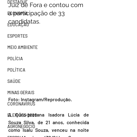
DESTAQUE
Juiz de Fora e contou com 
a participação de 33 
ECONOMIA
candidatas.
EDUCAÇÃO
ESPORTES
MEIO AMBIENTE
POLÍCIA
POLÍTICA
SAÚDE
MINAS GERAIS
Foto: Instagram/Reprodução.
CORONAVÍRUS
A Ouro-pretana Isadora Lúcia de 
ELEIÇÕES 2020
Souza Silva, de 21 anos, conhecida 
AGRONEGÓCIO
como Isalu Souza, venceu na noite 