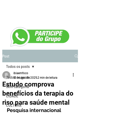
Post
Todos os posts
ibiaemfoco
Todos os posts
13 de ago. de 2025
2 min de leitura
Estudo comprova
Sem categoria
benefícios da terapia do
CIDADE
riso para saúde mental
CULTURA
Pesquisa internacional 