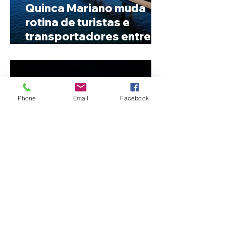
Quinca Mariano muda
rotina de turistas e
transportadores entre
Minas e Goiás
Phone
Email
Facebook
Criança de 2 anos morre
em capotamento na Zona
Rural de Ibiá