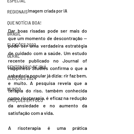
ESPECIAL
Imagem criada por IA
REGIONAIS
QUE NOTÍCIA BOA!
Dar boas risadas pode ser mais do 
BRASIL
que um momento de descontração — 
ELEIÇÕES 2022
pode ser uma verdadeira estratégia 
de cuidado com a saúde. Um estudo 
GERAL
recente publicado no Journal of 
CENTENÁRIO DE IBIÁ
Happiness Studies confirma o que a 
sabedoria popular já dizia: rir faz bem, 
ELEIÇÕES 2024
e muito. A pesquisa revela que a 
MUNDO
terapia do riso, também conhecida 
como risoterapia, é eficaz na redução 
EMOÇÕES EM FOCO
da ansiedade e no aumento da 
satisfação com a vida.
A risoterapia é uma prática 