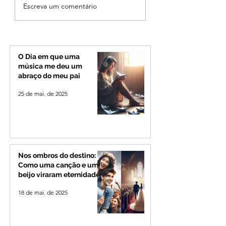
Tempo seco aumenta
Diretora da Saúde
Escreva um comentário
risco de queimadas e
Paracatu é invest
exige cuidados com a
pelo MPMG por u
saúde no Alto
verba pública em
Paranaíba e Triângulo
cirurgias plástica
Mineiro
O Dia em que uma
música me deu um
abraço do meu pai
25 de mai. de 2025
Nos ombros do destino:
Como uma canção e um
beijo viraram eternidade
18 de mai. de 2025