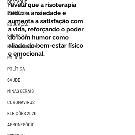
DESTAQUE
revela que a risoterapia 
reduz a ansiedade e 
ECONOMIA
aumenta a satisfação com 
EDUCAÇÃO
a vida, reforçando o poder 
ESPORTES
do bom humor como 
aliado do bem-estar físico 
MEIO AMBIENTE
e emocional.
POLÍCIA
POLÍTICA
SAÚDE
MINAS GERAIS
CORONAVÍRUS
ELEIÇÕES 2020
AGRONEGÓCIO