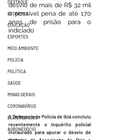
DESTAQUE
desvio de mais de R$ 32 mil 
e possível pena de até 170 
ECONOMIA
anos de prisão para o 
EDUCAÇÃO
indiciado 
ESPORTES
MEIO AMBIENTE
POLÍCIA
POLÍTICA
SAÚDE
MINAS GERAIS
CORONAVÍRUS
A Delegacia de Polícia de Ibiá concluiu 
ELEIÇÕES 2020
recentemente o inquérito policial 
AGRONEGÓCIO
instaurado para apurar o desvio de 
dinheiro da Associação de Pais e 