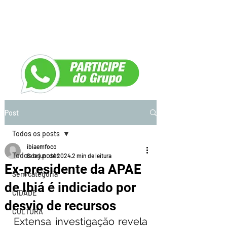
Post
Todos os posts
ibiaemfoco
Todos os posts
8 de jun. de 2024
2 min de leitura
Ex-presidente da APAE
Sem categoria
de Ibiá é indiciado por
CIDADE
desvio de recursos
CULTURA
Extensa investigação revela 