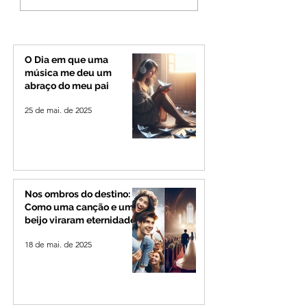
de vento e calor
rotina de turistas 
extremo no Triângulo e
transportadores e
Alto Paranaíba
Minas e Goiás
O Dia em que uma
música me deu um
abraço do meu pai
25 de mai. de 2025
Nos ombros do destino:
Como uma canção e um
beijo viraram eternidade
18 de mai. de 2025