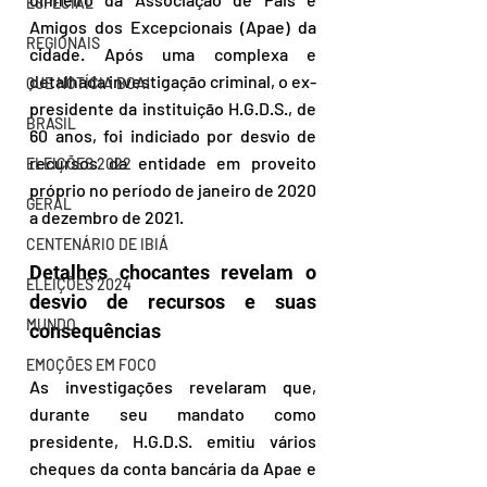
ESPECIAL
Amigos dos Excepcionais (Apae) da 
REGIONAIS
cidade. Após uma complexa e 
detalhada investigação criminal, o ex-
QUE NOTÍCIA BOA!
presidente da instituição H.G.D.S., de 
BRASIL
60 anos, foi indiciado por desvio de 
recursos da entidade em proveito 
ELEIÇÕES 2022
próprio no período de janeiro de 2020 
GERAL
a dezembro de 2021.
CENTENÁRIO DE IBIÁ
Detalhes chocantes revelam o 
ELEIÇÕES 2024
desvio de recursos e suas 
MUNDO
consequências
EMOÇÕES EM FOCO
As investigações revelaram que, 
durante seu mandato como 
presidente, H.G.D.S. emitiu vários 
cheques da conta bancária da Apae e 