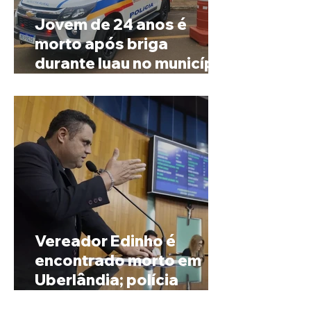
Jovem de 24 anos é
morto após briga
durante luau no município
de Rio Paranaíba
Vereador Edinho é
encontrado morto em
Uberlândia; polícia
investiga o caso