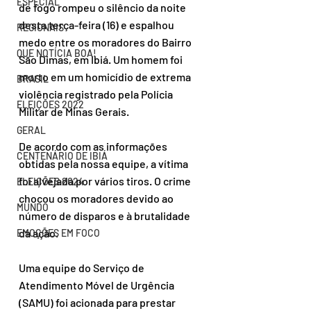
ESPECIAL
de fogo rompeu o silêncio da noite 
desta terça-feira (16) e espalhou 
REGIONAIS
medo entre os moradores do Bairro 
QUE NOTÍCIA BOA!
São Dimas, em Ibiá. Um homem foi 
morto em um homicídio de extrema 
BRASIL
violência registrado pela Polícia 
ELEIÇÕES 2022
Militar de Minas Gerais.
GERAL
De acordo com as informações 
CENTENÁRIO DE IBIÁ
obtidas pela nossa equipe, a vítima 
foi alvejada por vários tiros. O crime 
ELEIÇÕES 2024
chocou os moradores devido ao 
MUNDO
número de disparos e à brutalidade 
da ação.
EMOÇÕES EM FOCO
Uma equipe do Serviço de 
Atendimento Móvel de Urgência 
(SAMU) foi acionada para prestar 