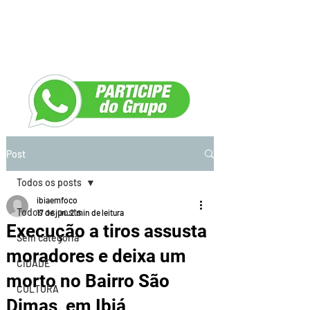
Post
Todos os posts
ibiaemfoco
Todos os posts
17 de jun.
2 min de leitura
Execução a tiros assusta
Sem categoria
moradores e deixa um
CIDADE
morto no Bairro São
CULTURA
Dimas, em Ibiá