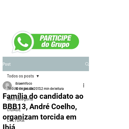
Post
Todos os posts
ibiaemfoco
Todos os posts
10 de jan. de 2013
2 min de leitura
Família do candidato ao
Sem categoria
BBB13, André Coelho,
CIDADE
organizam torcida em
CULTURA
Ibiá