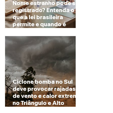
Nome estranho pode ser
registrado? Entenda o
que a lei brasileira
permite e quando é
possível mudar o
prenome
Ciclone bomba no Sul
deve provocar rajadas
de vento e calor extremo
no Triângulo e Alto
Paranaíba