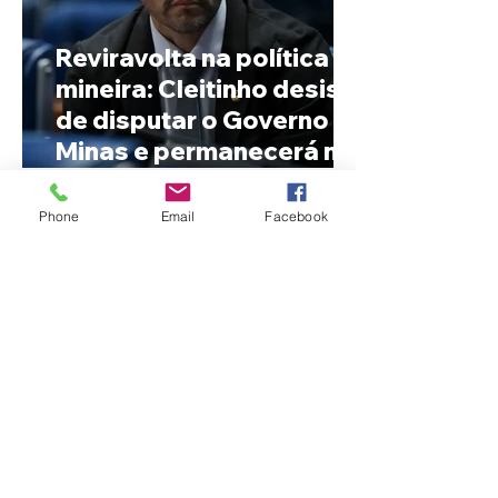
Reviravolta na política
mineira: Cleitinho desiste
de disputar o Governo de
Minas e permanecerá no
Senado
Phone
Email
Facebook
Fechamento da Ponte
Quinca Mariano muda
rotina de turistas e