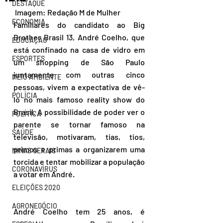
DESTAQUE
 Imagem: Redação M de Mulher
ECONOMIA
Familiares do candidato ao Big 
Brother Brasil 13, André Coelho, que 
EDUCAÇÃO
está confinado na casa de vidro em 
ESPORTES
um shopping de São Paulo 
juntamente com outras cinco 
MEIO AMBIENTE
pessoas, vivem a expectativa de vê-
POLÍCIA
lo no mais famoso reality show do 
Brasil. A possibilidade de poder ver o 
POLÍTICA
parente se tornar famoso na 
SAÚDE
televisão, motivaram, tias, tios, 
primos e primas a organizarem uma 
MINAS GERAIS
torcida e tentar mobilizar a população 
CORONAVÍRUS
a votar em André.
ELEIÇÕES 2020
AGRONEGÓCIO
André Coelho tem 25 anos, é 