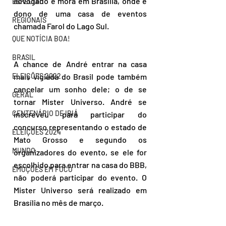
advogado e mora em Brasília, onde é 
ESPECIAL
dono de uma casa de eventos 
REGIONAIS
chamada Farol do Lago Sul.
QUE NOTÍCIA BOA!
BRASIL
A chance de André entrar na casa 
ELEIÇÕES 2022
mais vigiada do Brasil pode também 
cancelar um sonho dele; o de se 
GERAL
tornar Mister Universo. André se 
CENTENÁRIO DE IBIÁ
inscreveu para participar do 
concurso representando o estado de 
ELEIÇÕES 2024
Mato Grosso e segundo os 
MUNDO
organizadores do evento, se ele for 
escolhido para entrar na casa do BBB, 
EMOÇÕES EM FOCO
não poderá participar do evento. O 
Mister Universo será realizado em 
Brasília no mês de março.