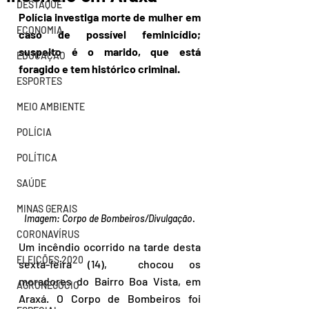
DESTAQUE
Polícia investiga morte de mulher em 
ECONOMIA
caso de possível feminicídio; 
suspeito é o marido, que está 
EDUCAÇÃO
foragido e tem histórico criminal.
ESPORTES
MEIO AMBIENTE
POLÍCIA
POLÍTICA
SAÚDE
MINAS GERAIS
Imagem: Corpo de Bombeiros/Divulgação
.
CORONAVÍRUS
Um incêndio ocorrido na tarde desta 
ELEIÇÕES 2020
sexta-feira (14),  chocou os 
moradores do Bairro Boa Vista, em 
AGRONEGÓCIO
Araxá. O Corpo de Bombeiros foi 