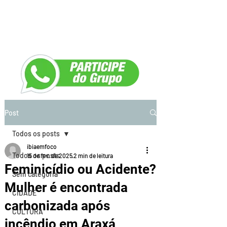
Post
Todos os posts
ibiaemfoco
Todos os posts
15 de fev. de 2025
2 min de leitura
Feminicídio ou Acidente?
Sem categoria
Mulher é encontrada
CIDADE
carbonizada após
CULTURA
incêndio em Araxá