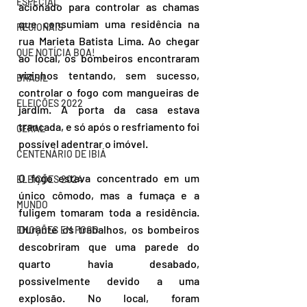
ESPECIAL
acionado para controlar as chamas 
que consumiam uma residência na 
REGIONAIS
rua Marieta Batista Lima. Ao chegar 
QUE NOTÍCIA BOA!
ao local, os bombeiros encontraram 
vizinhos tentando, sem sucesso, 
BRASIL
controlar o fogo com mangueiras de 
ELEIÇÕES 2022
jardim. A porta da casa estava 
trancada, e só após o resfriamento foi 
GERAL
possível adentrar o imóvel.
CENTENÁRIO DE IBIÁ
O fogo estava concentrado em um 
ELEIÇÕES 2024
único cômodo, mas a fumaça e a 
MUNDO
fuligem tomaram toda a residência. 
Durante os trabalhos, os bombeiros 
EMOÇÕES EM FOCO
descobriram que uma parede do 
quarto havia desabado, 
possivelmente devido a uma 
explosão. No local, foram 