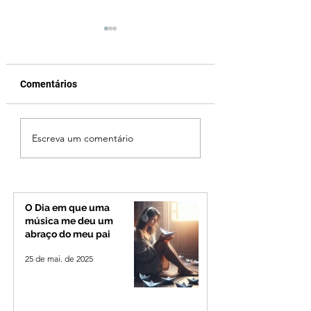
Comentários
Reviravolta na política
Fechamento da P
Escreva um comentário
mineira: Cleitinho
Quinca Mariano 
desiste de disputar o
rotina de turistas 
Governo de Minas e
transportadores e
permanecerá no
Minas e Goiás
Senado
O Dia em que uma
música me deu um
abraço do meu pai
25 de mai. de 2025