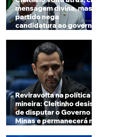
mensagem divina, mas
partido nega
candidatura ao governo
de Minas
Reviravolta na política
mineira: Cleitinho desiste
de disputar o Governo de
Minas e permanecerá no
Senado