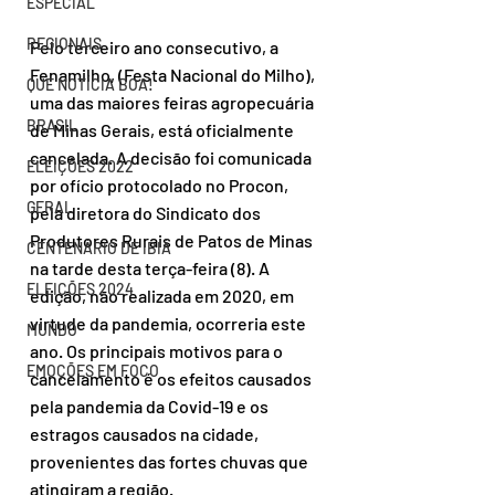
ESPECIAL
REGIONAIS
Pelo terceiro ano consecutivo, a 
Fenamilho, (Festa Nacional do Milho), 
QUE NOTÍCIA BOA!
uma das maiores feiras agropecuária 
BRASIL
de Minas Gerais, está oficialmente 
cancelada. A decisão foi comunicada 
ELEIÇÕES 2022
por ofício protocolado no Procon, 
GERAL
pela diretora do Sindicato dos 
Produtores Rurais de Patos de Minas 
CENTENÁRIO DE IBIÁ
na tarde desta terça-feira (8). A 
ELEIÇÕES 2024
edição, não realizada em 2020, em 
virtude da pandemia, ocorreria este 
MUNDO
ano. Os principais motivos para o 
EMOÇÕES EM FOCO
cancelamento é os efeitos causados 
pela pandemia da Covid-19 e os 
estragos causados na cidade, 
provenientes das fortes chuvas que 
atingiram a região.