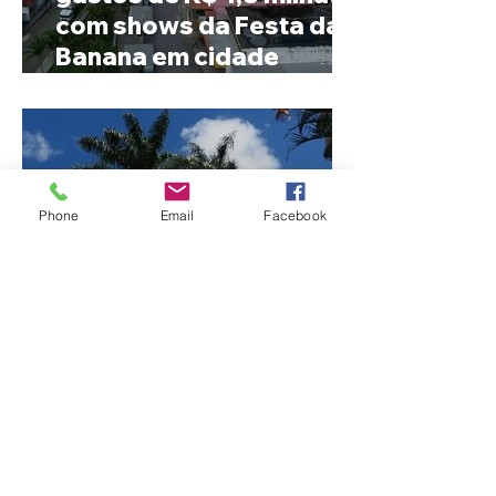
com shows da Festa da
Banana em cidade
mineira de pouco mais de
4 mil habitantes
Phone
Email
Facebook
Patrocínio realiza
primeiras cirurgias de
reversão de colostomia
pelo SUS e reduz fila de
espera