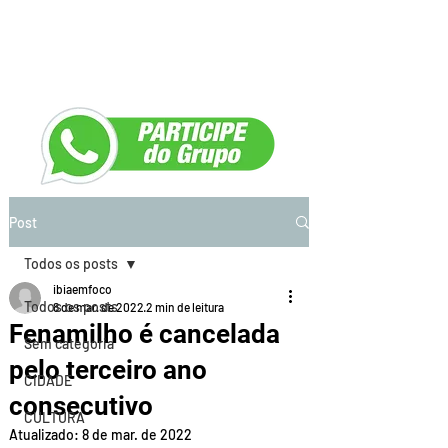
Post
Todos os posts
ibiaemfoco
Todos os posts
8 de mar. de 2022
2 min de leitura
Fenamilho é cancelada
Sem categoria
pelo terceiro ano
CIDADE
consecutivo
CULTURA
Atualizado:
8 de mar. de 2022