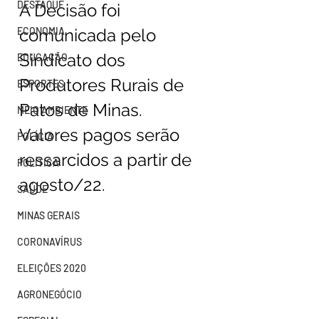
DESTAQUE
A Decisão foi 
ECONOMIA
comunicada pelo 
Sindicato dos 
EDUCAÇÃO
Produtores Rurais de 
ESPORTES
Patos de Minas. 
MEIO AMBIENTE
Valores pagos serão 
POLÍCIA
ressarcidos a partir de 
POLÍTICA
agosto/22.
SAÚDE
MINAS GERAIS
CORONAVÍRUS
ELEIÇÕES 2020
AGRONEGÓCIO