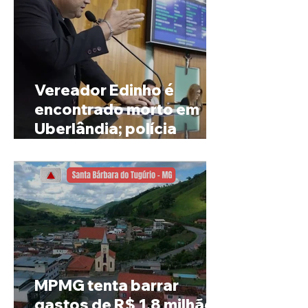
Vereador Edinho é
encontrado morto em
Uberlândia; polícia
investiga o caso
MPMG tenta barrar
gastos de R$ 1,8 milhão