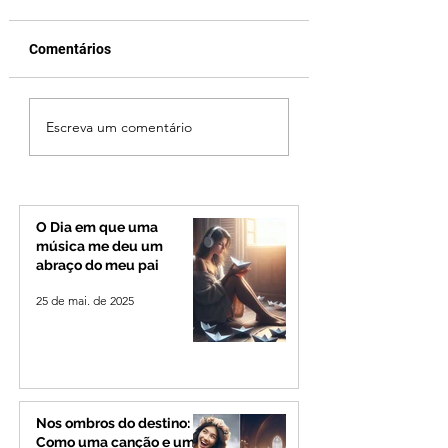
Comentários
Jovem de 24 anos é
Vereador Edinho 
Escreva um comentário
morto após briga
encontrado mort
durante luau no
Uberlândia; políci
município de Rio
investiga o caso
Paranaíba
O Dia em que uma
música me deu um
abraço do meu pai
25 de mai. de 2025
Nos ombros do destino:
Como uma canção e um