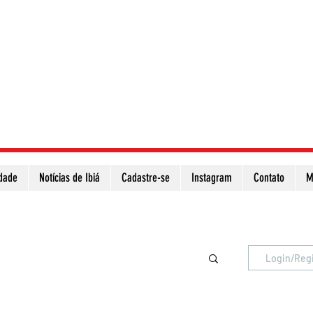
idade
Notícias de Ibiá
Cadastre-se
Instagram
Contato
M
Atualize a página para ver as novas notícias
Login/Reg