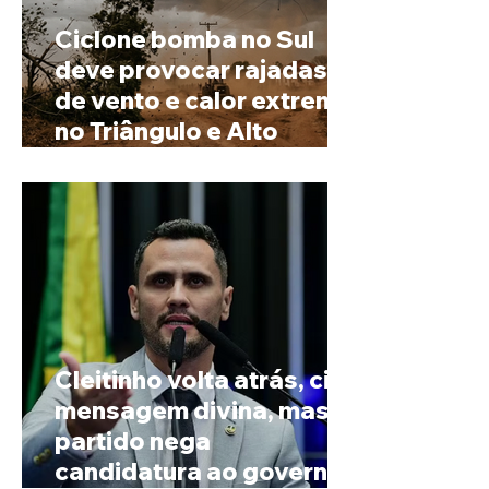
Ciclone bomba no Sul
deve provocar rajadas
de vento e calor extremo
no Triângulo e Alto
Paranaíba
Cleitinho volta atrás, cita
mensagem divina, mas
partido nega
candidatura ao governo