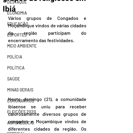
DESTAQUE
Ibiá
ECONOMIA
Vários grupos de Congados e 
EDUCAÇÃO
Moçambique vindos de várias cidades 
da região participam do 
ESPORTES
encerramento das festividades.
MEIO AMBIENTE
POLÍCIA
POLÍTICA
SAÚDE
MINAS GERAIS
Neste domingo (21), a comunidade 
CORONAVÍRUS
ibiaense se uniu para receber 
ELEIÇÕES 2020
calorosamente diversos grupos de 
congados e Moçambique vindos de 
AGRONEGÓCIO
diferentes cidades da região. Os 