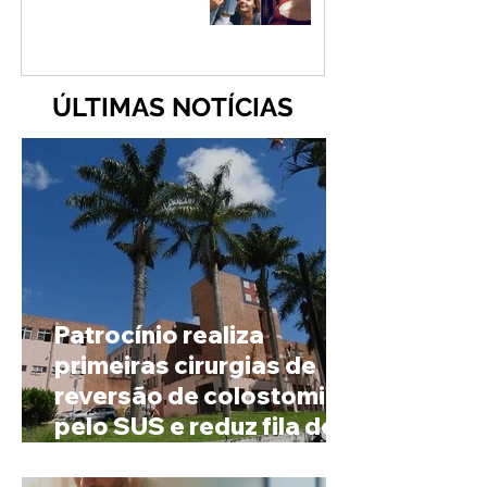
ÚLTIMAS NOTÍCIAS
Patrocínio realiza
primeiras cirurgias de
reversão de colostomia
pelo SUS e reduz fila de
espera