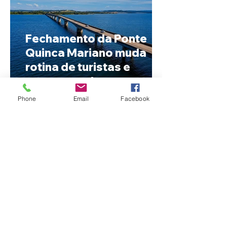
Fechamento da Ponte
Quinca Mariano muda
rotina de turistas e
transportadores entre
Minas e Goiás
Phone
Email
Facebook
Criança de 2 anos morre