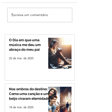
Ciclone bomba no Sul
Cleitinho volta atr
Escreva um comentário
deve provocar rajadas
cita mensagem di
de vento e calor
mas partido nega
extremo no Triângulo e
candidatura ao g
Alto Paranaíba
de Minas
O Dia em que uma
música me deu um
abraço do meu pai
25 de mai. de 2025
Nos ombros do destino:
Como uma canção e um
beijo viraram eternidade
18 de mai. de 2025