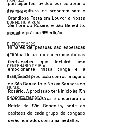
ESPECIAL
participantes, ávidos por celebrar a 
fé e a cultura, se preparam para a 
REGIONAIS
Grandiosa Festa em Louvor a Nossa 
QUE NOTÍCIA BOA!
Senhora do Rosário e São Benedito, 
que chega à sua 66ª edição. 
BRASIL
ELEIÇÕES 2022
Milhares de pessoas são esperadas 
para participar do encerramento das 
GERAL
festividades, que incluirá uma 
CENTENÁRIO DE IBIÁ
emocionante missa conga e a 
tradicional procissão com as imagens 
ELEIÇÕES 2024
de São Benedito e Nossa Senhora do 
MUNDO
Rosário. A procissão terá início às 15h 
na Praça Santa Cruz e encerrará na 
EMOÇÕES EM FOCO
Matriz de São Benedito, onde os 
capitães de cada grupo de congado 
serão honrados com uma medalha. 