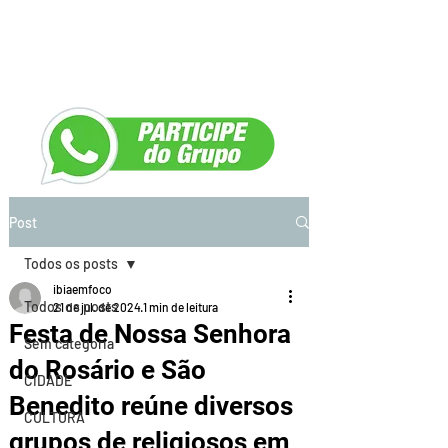
Post
Todos os posts
ibiaemfoco
Todos os posts
21 de jul. de 2024
1 min de leitura
Festa de Nossa Senhora
Sem categoria
do Rosário e São
CIDADE
Benedito reúne diversos
CULTURA
grupos de religiosos em