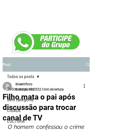
Post
Todos os posts
ibiaemfoco
Todos os posts
6 de dez. de 2022
1 min de leitura
Filho mata o pai após
Sem categoria
discussão para trocar
CIDADE
canal de TV
CULTURA
O homem confessou o crime 