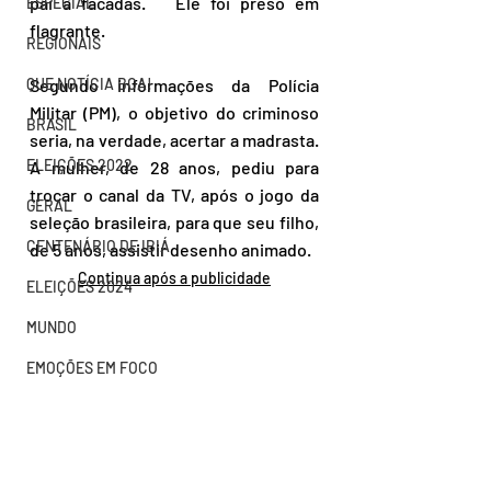
pai a facadas.   Ele foi preso em 
ESPECIAL
flagrante. 
REGIONAIS
Segundo informações da Polícia 
QUE NOTÍCIA BOA!
Militar (PM), o objetivo do criminoso 
BRASIL
seria, na verdade, acertar a madrasta. 
ELEIÇÕES 2022
A mulher, de 28 anos, pediu para 
trocar o canal da TV, após o jogo da 
GERAL
seleção brasileira, para que seu filho, 
CENTENÁRIO DE IBIÁ
de 5 anos, assistir desenho animado.
Continua após a publicidade
ELEIÇÕES 2024
MUNDO
EMOÇÕES EM FOCO