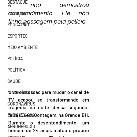
DESTAQUE
e não demostrou 
arrependimento. Ele não 
ECONOMIA
tinha passagem pela polícia.
EDUCAÇÃO
ESPORTES
MEIO AMBIENTE
POLÍCIA
POLÍTICA
SAÚDE
Uma discussão para mudar o canal de 
MINAS GERAIS
TV acabou se transformando em 
CORONAVÍRUS
tragédia na noite dessa segunda-
feira (5) em Contagem, na Grande BH. 
ELEIÇÕES 2020
Durante o desentendimento, um 
AGRONEGÓCIO
homem de 24 anos, matou o próprio 