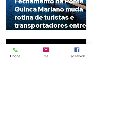
Fechamento da Ponte
Quinca Mariano muda
rotina de turistas e
transportadores entre
Minas e Goiás
Phone
Email
Facebook
Criança de 2 anos morre
em capotamento na Zona
Rural de Ibiá