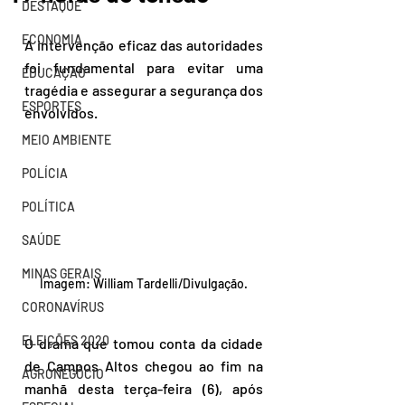
DESTAQUE
ECONOMIA
A intervenção eficaz das autoridades 
foi fundamental para evitar uma 
EDUCAÇÃO
tragédia e assegurar a segurança dos 
ESPORTES
envolvidos.
MEIO AMBIENTE
POLÍCIA
POLÍTICA
SAÚDE
MINAS GERAIS
Imagem: William Tardelli/Divulgação.
CORONAVÍRUS
ELEIÇÕES 2020
O drama que tomou conta da cidade 
de Campos Altos chegou ao fim na 
AGRONEGÓCIO
manhã desta terça-feira (6), após 