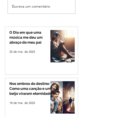
Cleitinho volta atrás,
Reviravolta na pol
Escreva um comentário
cita mensagem divina,
mineira: Cleitinho
mas partido nega
desiste de disputa
candidatura ao governo
Governo de Minas
de Minas
permanecerá no
Senado
O Dia em que uma
música me deu um
abraço do meu pai
25 de mai. de 2025
Nos ombros do destino:
Como uma canção e um
beijo viraram eternidade
18 de mai. de 2025