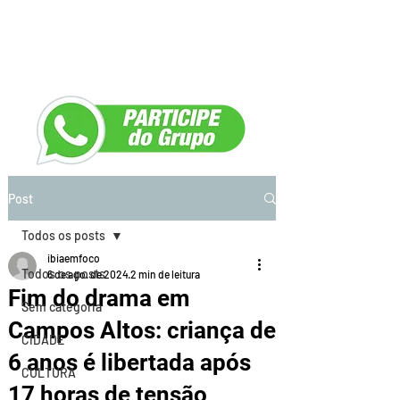
Post
Todos os posts
ibiaemfoco
Todos os posts
6 de ago. de 2024
2 min de leitura
Fim do drama em
Sem categoria
Campos Altos: criança de
CIDADE
6 anos é libertada após
CULTURA
17 horas de tensão