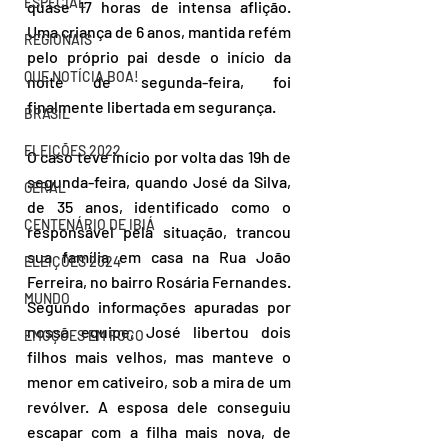
ESPECIAL
quase 17 horas de intensa aflição. 
Uma criança de 6 anos, mantida refém 
REGIONAIS
pelo próprio pai desde o início da 
QUE NOTÍCIA BOA!
noite de segunda-feira, foi 
finalmente libertada em segurança.
BRASIL
ELEIÇÕES 2022
O caso teve início por volta das 19h de 
segunda-feira, quando José da Silva, 
GERAL
de 35 anos, identificado como o 
CENTENÁRIO DE IBIÁ
responsável pela situação, trancou 
sua família em casa na Rua João 
ELEIÇÕES 2024
Ferreira, no bairro Rosária Fernandes. 
MUNDO
Segundo informações apuradas por 
nossa equipe, José libertou dois 
EMOÇÕES EM FOCO
filhos mais velhos, mas manteve o 
menor em cativeiro, sob a mira de um 
revólver. A esposa dele conseguiu 
escapar com a filha mais nova, de 