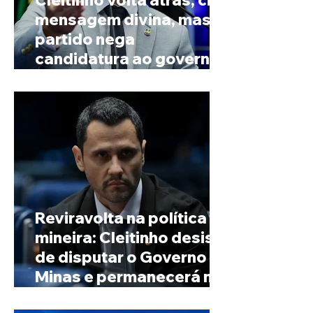
Cleitinho volta atrás, cita
mensagem divina, mas
partido nega
candidatura ao governo
de Minas
Reviravolta na política
mineira: Cleitinho desiste
de disputar o Governo de
Minas e permanecerá no
Senado