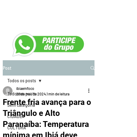
Post
Todos os posts
ibiaemfoco
Todos os posts
28 de mai. de 2024
1 min de leitura
Frente fria avança para o
Sem categoria
Triângulo e Alto
CIDADE
Paranaíba: Temperatura
CULTURA
mínima em Ibiá deve