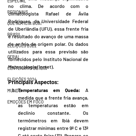
ESPECIAL
no clima. De acordo com o 
REGIONAIS
climatologista Rafael de Ávila 
Rodrigues, da Universidade Federal 
QUE NOTÍCIA BOA!
de Uberlândia (UFU), essa frente fria 
BRASIL
é resultado do avanço de uma massa 
de ar frio de origem polar. Os dados 
ELEIÇÕES 2022
utilizados para essa previsão são 
GERAL
fornecidos pelo Instituto Nacional de 
Meteorologia (Inmet).
CENTENÁRIO DE IBIÁ
ELEIÇÕES 2024
Principais Aspectos:
Temperaturas em Queda:
 A 
MUNDO
medida que a frente fria avança, 
EMOÇÕES EM FOCO
as temperaturas estão em 
declínio constante. Os 
termômetros em Ibiá devem 
registrar mínimas entre 9º C e 13º 
C até sexta-feira (31). Prepare-se 