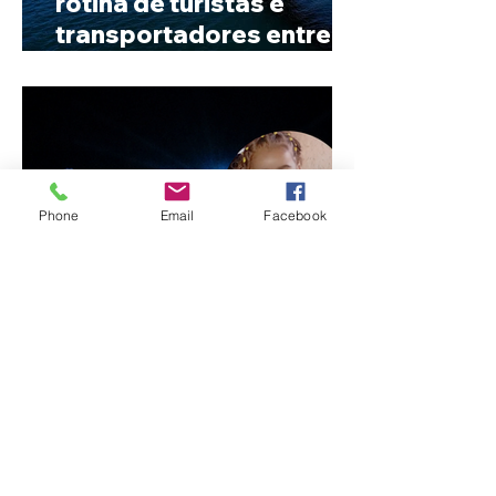
rotina de turistas e
transportadores entre
Minas e Goiás
Phone
Email
Facebook
Criança de 2 anos morre
em capotamento na Zona
Rural de Ibiá