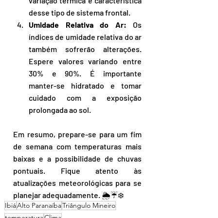
variação térmica é característica 
desse tipo de sistema frontal.
Umidade Relativa do Ar:
 Os 
índices de umidade relativa do ar 
também sofrerão alterações. 
Espere valores variando entre 
30% e 90%. É importante 
manter-se hidratado e tomar 
cuidado com a exposição 
prolongada ao sol.
Em resumo, prepare-se para um fim 
de semana com temperaturas mais 
baixas e a possibilidade de chuvas 
pontuais. Fique atento às 
atualizações meteorológicas para se 
planejar adequadamente. 🌦️☔❄️
Ibiá
Alto Paranaíba
Triângulo Mineiro
temperatura
Clima