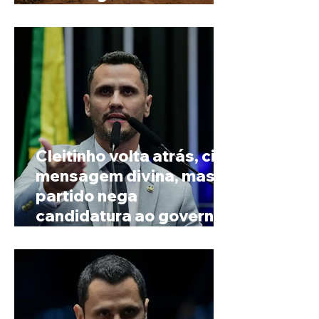
Paranaíba
Cleitinho volta atrás, cita
mensagem divina, mas
partido nega
candidatura ao governo
de Minas