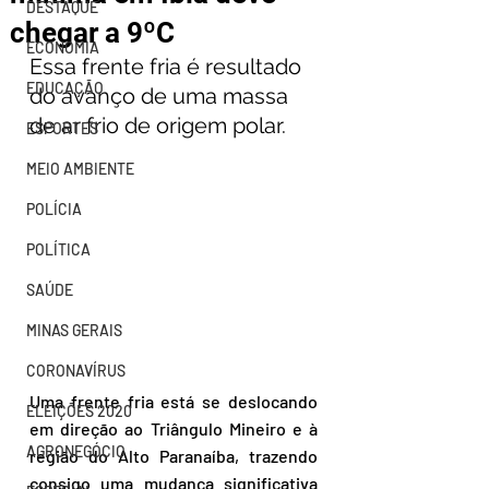
DESTAQUE
chegar a 9ºC
ECONOMIA
Essa frente fria é resultado 
EDUCAÇÃO
do avanço de uma massa 
de ar frio de origem polar. 
ESPORTES
MEIO AMBIENTE
POLÍCIA
POLÍTICA
SAÚDE
MINAS GERAIS
CORONAVÍRUS
Uma frente fria está se deslocando 
ELEIÇÕES 2020
em direção ao Triângulo Mineiro e à 
AGRONEGÓCIO
região do Alto Paranaíba, trazendo 
consigo uma mudança significativa 