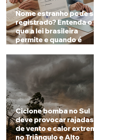
Nome estranho pode ser
registrado? Entenda o
que a lei brasileira
permite e quando é
possível mudar o
prenome
Ciclone bomba no Sul
deve provocar rajadas
de vento e calor extremo
no Triângulo e Alto