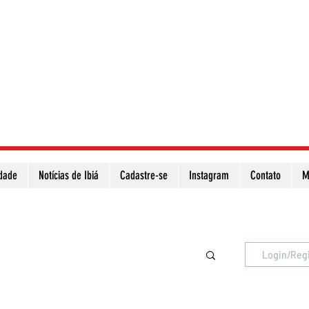
idade
Notícias de Ibiá
Cadastre-se
Instagram
Contato
M
Atualize a página para ver as novas notícias
Login/Reg