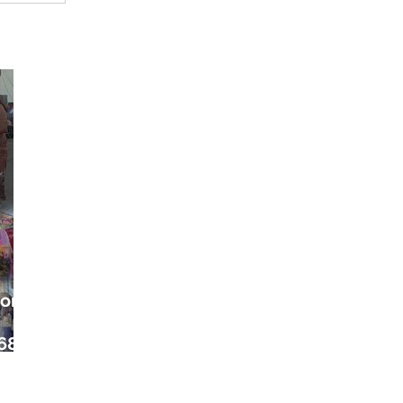
ora
68