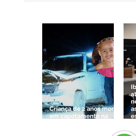
provocar rajadas de vento
Qui
e calor extremo no
roti
Triângulo e Alto Paranaíba
tran
Min
I
a
n
Criança de 2 anos morre
a
em capotamento na
e
Zona Rural de Ibiá
c
r