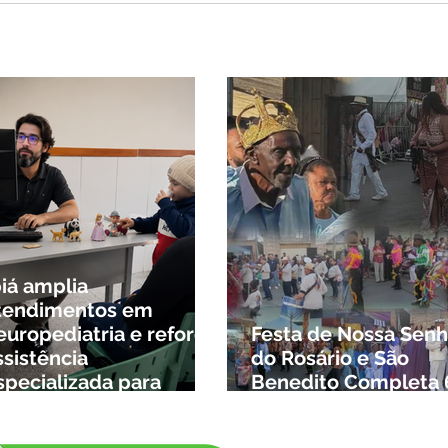
nca Mariano muda
na de turistas e
sportadores entre
as e Goiás
biá amplia
tendimentos em
europediatria e reforça
Festa de Nossa Senh
ssistência
do Rosário e São
specializada para
Benedito Completa 
rianças da cidade e da
Anos em Ibiá
egião