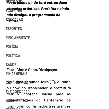
DESTAQUE
Festa junina ainda terá outras duas 
atrações artísticas. Prefeitura ainda 
ECONOMIA
não divulgou a programação do 
EDUCAÇÃO
evento.
ESPORTES
MEIO AMBIENTE
POLÍCIA
POLÍTICA
SAÚDE
Foto: Gino e Geno/Divulgação.
MINAS GERAIS
Na última segunda-feira (1°), durante 
CORONAVÍRUS
o Show do Trabalhador, a prefeitura 
ELEIÇÕES 2020
deu o 'pontapé' inicial para as 
comemorações do Centenário de 
AGRONEGÓCIO
Ibiá. Foram confirmados três grandes 