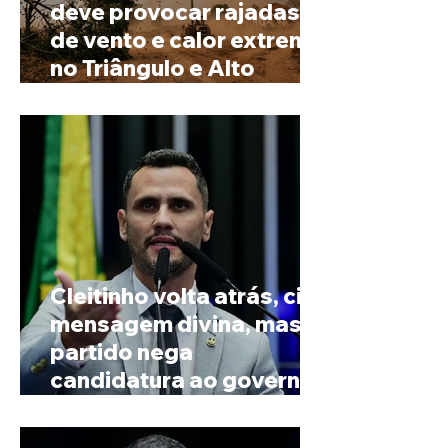
deve provocar rajadas
de vento e calor extremo
no Triângulo e Alto
Paranaíba
Cleitinho volta atrás, cita
mensagem divina, mas
partido nega
candidatura ao governo
de Minas