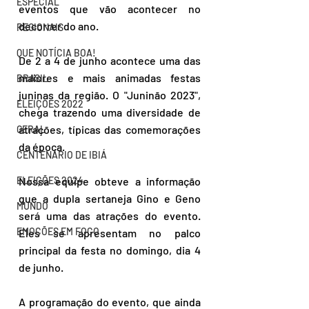
ESPECIAL
eventos que vão acontecer no 
decorrer do ano. 
REGIONAIS
QUE NOTÍCIA BOA!
De 2 a 4 de junho acontece uma das 
maiores e mais animadas festas 
BRASIL
juninas da região. O "Juninão 2023", 
ELEIÇÕES 2022
chega trazendo uma diversidade de 
atrações, típicas das comemorações 
GERAL
da época.
CENTENÁRIO DE IBIÁ
ELEIÇÕES 2024
Nossa equipe obteve a informação 
que a dupla sertaneja Gino e Geno 
MUNDO
será uma das atrações do evento. 
EMOÇÕES EM FOCO
Eles se apresentam no palco 
principal da festa no domingo, dia 4 
de junho.
A programação do evento, que ainda 