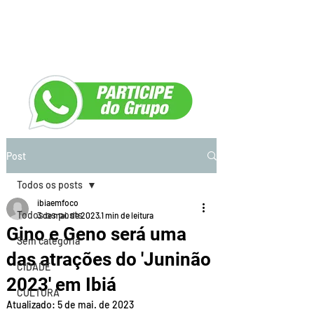
Post
Todos os posts
ibiaemfoco
Todos os posts
3 de mai. de 2023
1 min de leitura
Gino e Geno será uma
Sem categoria
das atrações do 'Juninão
CIDADE
2023' em Ibiá
CULTURA
Atualizado:
5 de mai. de 2023