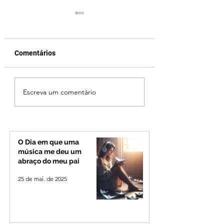
Comentários
Fechamento da Ponte
Criança de 2 anos
Escreva um comentário
Quinca Mariano muda
morre em capota
rotina de turistas e
na Zona Rural de 
transportadores entre
Minas e Goiás
O Dia em que uma
música me deu um
abraço do meu pai
25 de mai. de 2025