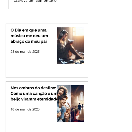
Escreva um comentário
arrependimento e veto
encontrado mort
do partido, Cleitinho é
Uberlândia; políci
confirmado candidato
investiga o caso
ao Governo de Minas
O Dia em que uma
música me deu um
abraço do meu pai
25 de mai. de 2025
Nos ombros do destino:
Como uma canção e um
beijo viraram eternidade
18 de mai. de 2025