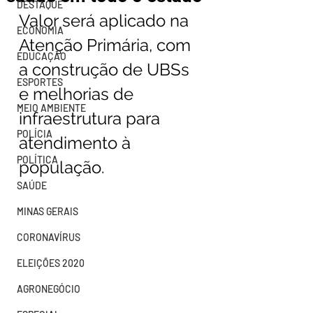
DESTAQUE
Valor será aplicado na 
ECONOMIA
Atenção Primária, com 
EDUCAÇÃO
a construção de UBSs 
ESPORTES
e melhorias de 
MEIO AMBIENTE
infraestrutura para 
POLÍCIA
atendimento à 
POLÍTICA
população.
SAÚDE
MINAS GERAIS
CORONAVÍRUS
ELEIÇÕES 2020
AGRONEGÓCIO