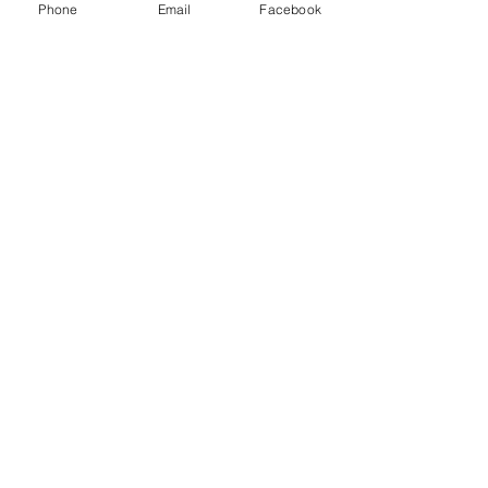
Phone
Email
Facebook
Tragédia na BR-251: Fuga
de carro carregado de
drogas termina com sete
mortos em Salinas
Após desistência,