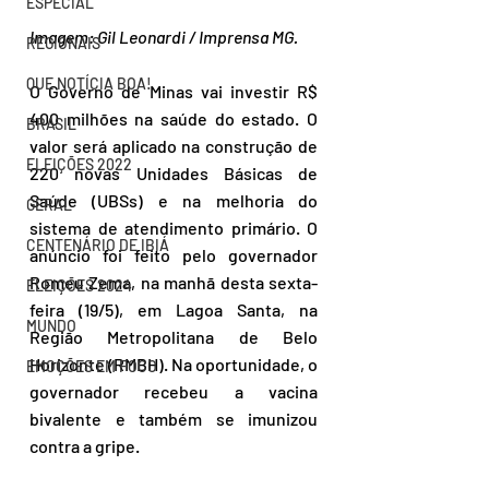
ESPECIAL
Imagem: Gil Leonardi / Imprensa MG.
REGIONAIS
QUE NOTÍCIA BOA!
O Governo de Minas vai investir R$ 
400 milhões na saúde do estado. O 
BRASIL
valor será aplicado na construção de 
ELEIÇÕES 2022
220 novas Unidades Básicas de 
Saúde (UBSs) e na melhoria do 
GERAL
sistema de atendimento primário. O 
CENTENÁRIO DE IBIÁ
anúncio foi feito pelo governador 
Romeu Zema, na manhã desta sexta-
ELEIÇÕES 2024
feira (19/5), em Lagoa Santa, na 
MUNDO
Região Metropolitana de Belo 
Horizonte (RMBH). Na oportunidade, o 
EMOÇÕES EM FOCO
governador recebeu a vacina 
bivalente e também se imunizou 
contra a gripe.