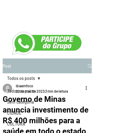
Post
Todos os posts
ibiaemfoco
Todos os posts
22 de mai. de 2023
3 min de leitura
Governo de Minas
Sem categoria
anuncia investimento de
CIDADE
R$ 400 milhões para a
CULTURA
saúde em todo o estado